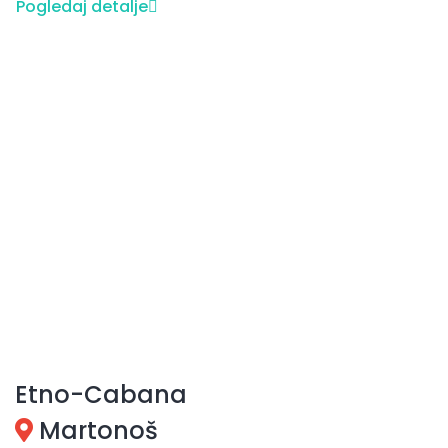
Pogledaj detalje
Etno-Cabana
Martonoš