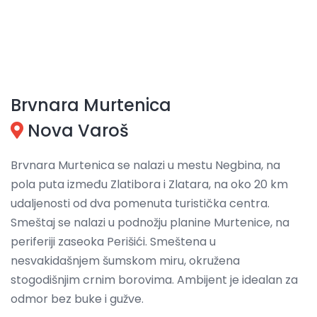
Brvnara Murtenica
Nova Varoš
Brvnara Murtenica se nalazi u mestu Negbina, na
pola puta između Zlatibora i Zlatara, na oko 20 km
udaljenosti od dva pomenuta turistička centra.
Smeštaj se nalazi u podnožju planine Murtenice, na
periferiji zaseoka Perišići. Smeštena u
nesvakidašnjem šumskom miru, okružena
stogodišnjim crnim borovima. Ambijent je idealan za
odmor bez buke i gužve.