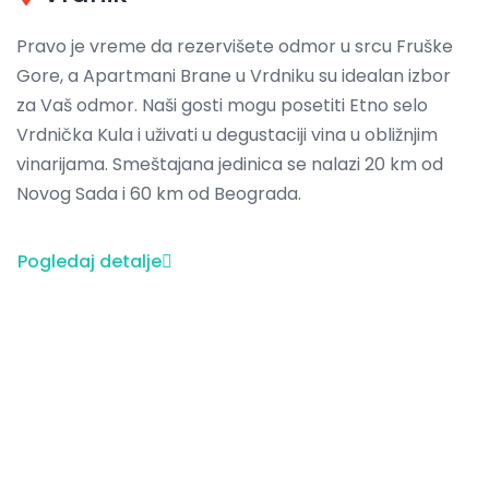
Pravo je vreme da rezervišete odmor u srcu Fruške
Gore, a Apartmani Brane u Vrdniku su idealan izbor
za Vaš odmor. Naši gosti mogu posetiti Etno selo
Vrdnička Kula i uživati u degustaciji vina u obližnjim
vinarijama. Smeštajana jedinica se nalazi 20 km od
Novog Sada i 60 km od Beograda.
Pogledaj detalje