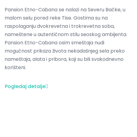
Pansion Etno-Cabana se nalazi na Severu Bačke, u
malom selu pored reke Tise. Gostima su na
raspolaganju dvokrevetna i trokrevetna soba,
nameštene u autentičnom stilu seoskog ambijenta.
Pansion Etno-Cabana osim smeštaja nudi
mogućnost prikaza života nekadašnjeg sela preko
nameštaja, alata i pribora, koji su bili svakodnevno
korišteni.
Pogledaj detalje