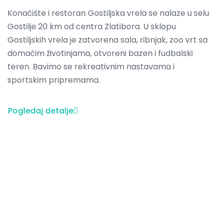
Konačište i restoran Gostiljska vrela se nalaze u selu
Gostilje 20 km od centra Zlatibora. U sklopu
Gostiljskih vrela je zatvorena sala, ribnjak, zoo vrt sa
domaćim životinjama, otvoreni bazen i fudbalski
teren. Bavimo se rekreativnim nastavama i
sportskim pripremama.
Pogledaj detalje