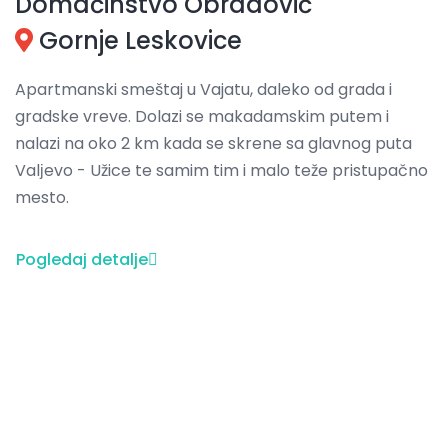
Domaćinstvo Obradović
Gornje Leskovice
Apartmanski smeštaj u Vajatu, daleko od grada i
gradske vreve. Dolazi se makadamskim putem i
nalazi na oko 2 km kada se skrene sa glavnog puta
Valјevo - Užice te samim tim i malo teže pristupačno
mesto.
Pogledaj detalje