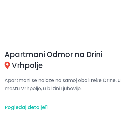
Apartmani Odmor na Drini
Vrhpolje
Apartmani se nalaze na samoj obali reke Drine, u
mestu Vrhpolje, u blizini Ljubovije.
Pogledaj detalje