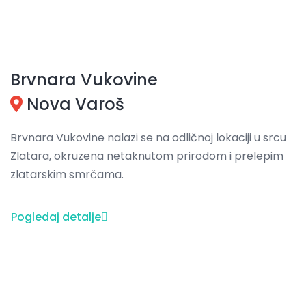
Brvnara Vukovine
Nova Varoš
Brvnara Vukovine nalazi se na odličnoj lokaciji u srcu
Zlatara, okruzena netaknutom prirodom i prelepim
zlatarskim smrčama.
Pogledaj detalje