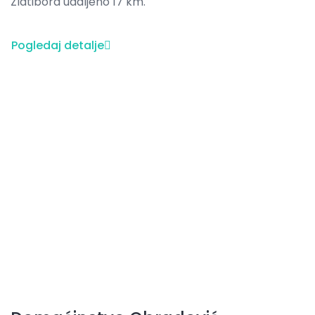
Zlatibora udaljeno 17 km.
Pogledaj detalje