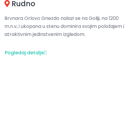
Rudno
Brvnara Orlovo Gnezdo nalazi se na Goliji, na 1200
m.n.v, i ukopana u stenu dominira svojim položajem i
atraktivnim jedinstvenim izgledom.
Pogledaj detalje