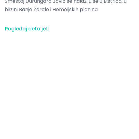
Smestaj Durungara Jović se nalazi u selu Bistrica, u
blizini Banje Ždrelo i Homoljskih planina.
Pogledaj detalje