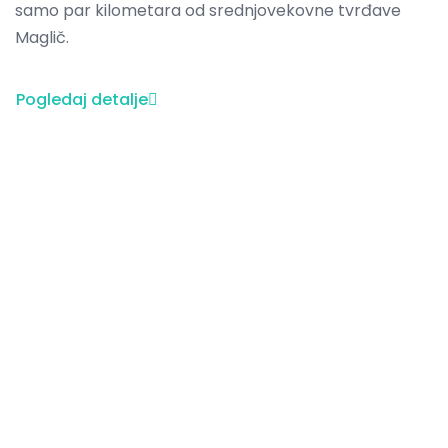
samo par kilometara od srednjovekovne tvrđave
Maglič.
Pogledaj detalje