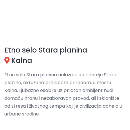
Etno selo Stara planina
Kalna
Etno selo Stara planina nalazi se u podnožju Stare
planine, okruženo prelepom prirodom, u mestu
Kalna. Ljubazno osoblje uz prijatan ambijent nudi
domaću hranu i nezaboravan provod, ali i sklonište
od stresa i životnog tempa koji je civilizacija donela u
urbane sredine.