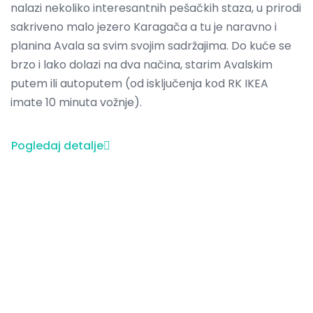
nalazi nekoliko interesantnih pešačkih staza, u prirodi
sakriveno malo jezero Karagača a tu je naravno i
planina Avala sa svim svojim sadržajima. Do kuće se
brzo i lako dolazi na dva načina, starim Avalskim
putem ili autoputem (od isključenja kod RK IKEA
imate 10 minuta vožnje).
Pogledaj detalje