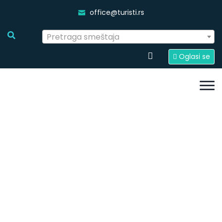
office@turisti.rs
Pretraga smeštaja
Oglasi se
Seoski turizam
Početna
Smestaj Srbija