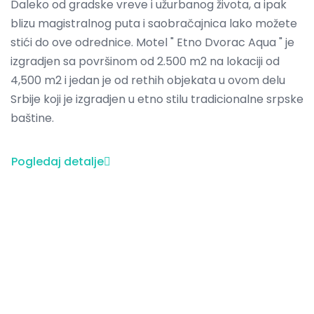
Daleko od gradske vreve i užurbanog života, a ipak
blizu magistralnog puta i saobračajnica lako možete
stići do ove odrednice. Motel " Etno Dvorac Aqua " je
izgradjen sa površinom od 2.500 m2 na lokaciji od
4,500 m2 i jedan je od rethih objekata u ovom delu
Srbije koji je izgradjen u etno stilu tradicionalne srpske
baštine.
Pogledaj detalje