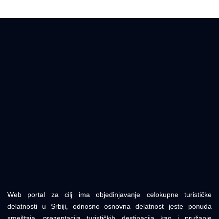
Web portal za cilj ima objedinjavanje celokupne turističke
delatnosti u Srbiji, odnosno osnovna delatnost jeste ponuda
smeštaja, prezentacija turističkih destinacija kao i pružanje