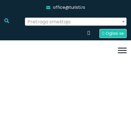
office@turisti.rs
Pretraga smeštaja
Oglasi se
Moteli
Početna
Smestaj Srbija