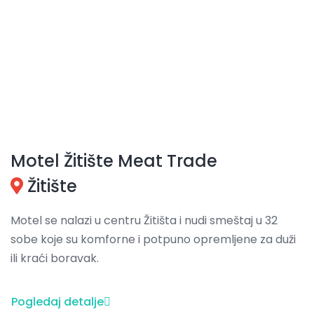
Motel Žitište Meat Trade
Žitište
Motel se nalazi u centru Žitišta i nudi smeštaj u 32
sobe koje su komforne i potpuno opremljene za duži
ili kraći boravak.
Pogledaj detalje