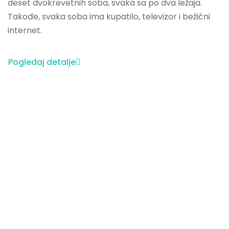
deset dvokrevetnih soba, svaka sa po dva ležaja.
Takođe, svaka soba ima kupatilo, televizor i bežični
internet.
Pogledaj detalje