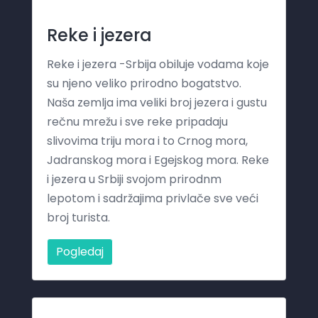
Reke i jezera
Reke i jezera -Srbija obiluje vodama koje
su njeno veliko prirodno bogatstvo.
Naša zemlja ima veliki broj jezera i gustu
rečnu mrežu i sve reke pripadaju
slivovima triju mora i to Crnog mora,
Jadranskog mora i Egejskog mora. Reke
i jezera u Srbiji svojom prirodnm
lepotom i sadržajima privlače sve veći
broj turista.
Pogledaj