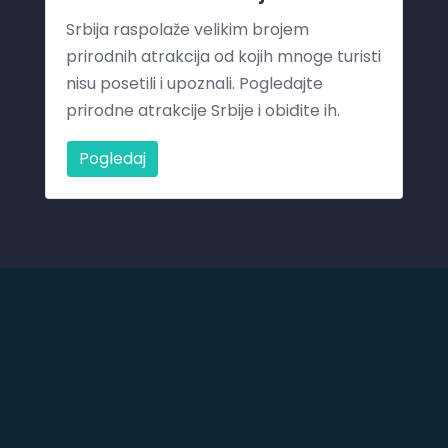
Srbija raspolaže velikim brojem
prirodnih atrakcija od kojih mnoge turisti
nisu posetili i upoznali. Pogledajte
prirodne atrakcije Srbije i obiđite ih.
Pogledaj