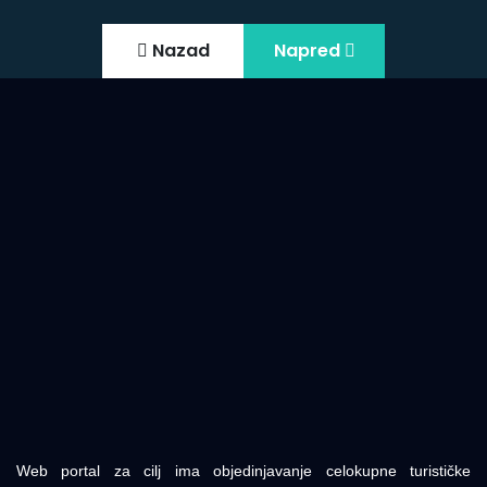
Nazad
Napred
Web portal za cilj ima objedinjavanje celokupne turističke