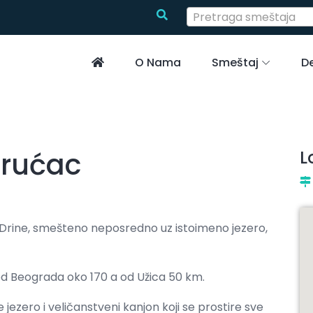
Pretraga smeštaja
O Nama
Smeštaj
De
rućac
L
e Drine, smešteno neposredno uz istoimeno jezero,
 od Beograda oko 170 a od Užica 50 km.
jezero i veličanstveni kanjon koji se prostire sve