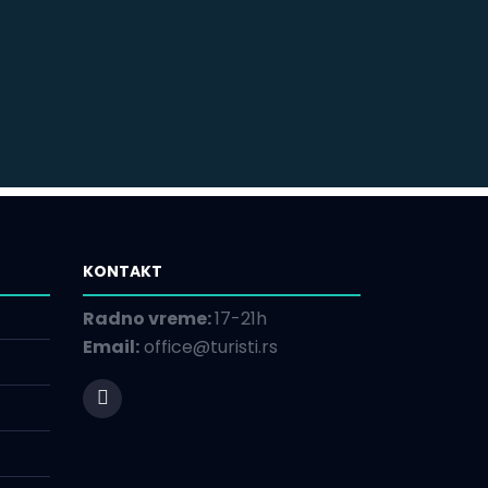
KONTAKT
Radno vreme:
17-21h
Email:
office@turisti.rs