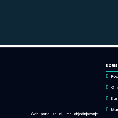
KORIS
Poč
O 
Kon
Mar
Web portal za cilj ima objedinjavanje