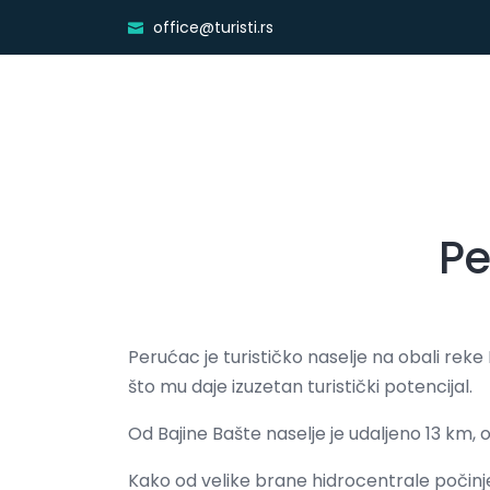
office@turisti.rs
Pe
Perućac je turističko naselje na obali rek
što mu daje izuzetan turistički potencijal.
Od Bajine Bašte naselje je udaljeno 13 km,
Kako od velike brane hidrocentrale počinje 