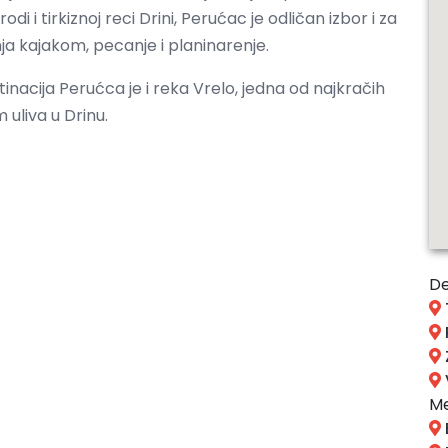
di i tirkiznoj reci Drini, Perućac je odličan izbor i za
ja kajakom, pecanje i planinarenje.
inacija Perućca je i reka Vrelo, jedna od najkračih
uliva u Drinu.
De
Me