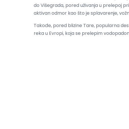
do Višegrada, pored uživanja u prelepoj priro
aktivan odmor kao što je splavarenje, vožn
Takođe, pored blizine Tare, popularna dest
reka u Evropi, koja se prelepim vodopadom 