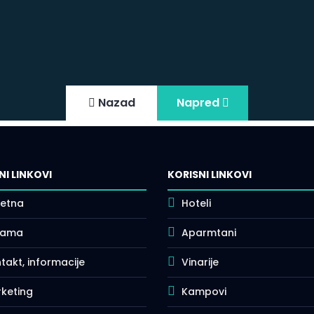
Nazad
Napred
NI LINKOVI
KORISNI LINKOVI
etna
Hoteli
nama
Aparmtani
takt, informacije
Vinarije
keting
Kampovi