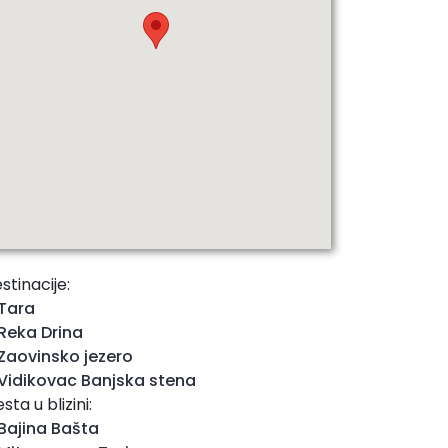
stinacije:
Tara
Reka Drina
Zaovinsko jezero
Vidikovac Banjska stena
sta u blizini:
Bajina Bašta