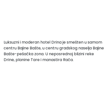
Luksuzni i moderan hotel Drina je smešten u samom
centru Bajine Bašte, u centru gradskog naselja Bajine
Bašte-pešačka zona. U neposrednoj blizini reke
Drine, planine Tare i manastira Rača.