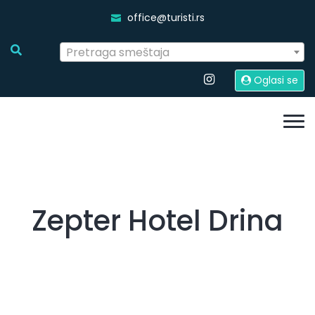
office@turisti.rs
Pretraga smeštaja
Oglasi se
Zepter Hotel Drina