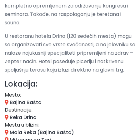
kompletno opremljenom za održavanje kongresa i
seminara. Takođe, na raspolaganju je teretana i
sauna.
U restoranu hotela Drina (120 sedećih mesta) mogu
se organizovati sve vrste svečanosti, a na jelovniku se
nalaze najukusniji specijaliteti pripremljeni na zdrav –
Zepter način. Hotel poseduje piceriju i natkrivenu
spoljašnju terasu koja izlazi direktno na glavni trg.
Lokacija:
Mesto:
Bajina Bašta
Destinacije:
Reka Drina
Mesta u blizini:
Mala Reka (Bajina Bašta)
Mitrovac na Tari