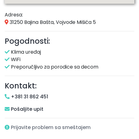
Adresa:
31250 Bajina Bašta, Vojvode Mišića 5
Pogodnosti:
Klima uređaj
WiFi
Preporučljivo za porodice sa decom
Kontakt:
+381 31 862 451
Pošaljite upit
Prijavite problem sa smeštajem