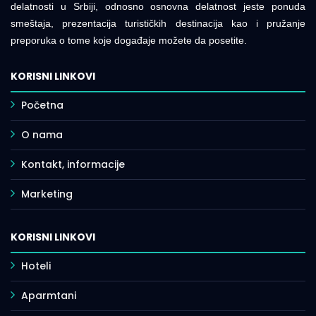
delatnosti u Srbiji, odnosno osnovna delatnost jeste ponuda
smeštaja, prezentacija turističkih destinacija kao i pružanje
preporuka o tome koje događaje možete da posetite.
KORISNI LINKOVI
Početna
O nama
Kontakt, informacije
Marketing
KORISNI LINKOVI
Hoteli
Aparmtani