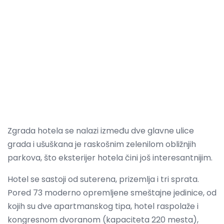
Zgrada hotela se nalazi između dve glavne ulice
grada i ušuškana je raskošnim zelenilom obližnjih
parkova, što eksterijer hotela čini još interesantnijim.
Hotel se sastoji od suterena, prizemlja i tri sprata.
Pored 73 moderno opremljene smeštajne jedinice, od
kojih su dve apartmanskog tipa, hotel raspolaže i
kongresnom dvoranom (kapaciteta 220 mesta),