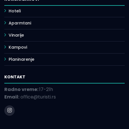
Hoteli
Aparmtani
Vinarije
Kampovi
Planinarenje
KONTAKT
Radno vreme:
17-21h
Email:
office@turisti.rs