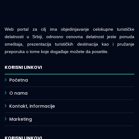
Web portal za cilj ima objedinjavanje celokupne turističke
delatnosti u Srbiji, odnosno osnovna delatnost jeste ponuda
smeštaja, prezentacija turističkih destinacija kao i pružanje
preporuka o tome koje događaje možete da posetite.
KORISNI LINKOVI
Početna
O nama
Kontakt, informacije
Marketing
KORISNI LINKOVI