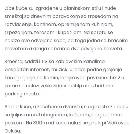
Obe kuće su izgrađene u planinskom stilu i nude
smeštaj sa dnevnim boravakom sa trosedom na
razvlačenje, kaminom, opremljenom kuhinjom,
trpezarijom, terasom i kupatilom. Na spratu se
nalaze dve odvojene sobe, od toga jedna sa bračnim
krevetom a druga soba ima dva odvojena kreveta.
Smeštaj sadrži i TV sa kablovskim kanalima,
besplatan internet, muzički uređaj, podno grejanje
kao i grejanje na kamin, letnjikovac površine 15m2 u
kome se nalazi veliki zidani roštilj i obezbeđeno
parking mesto.
Pored kuće, u zasebnom dvorištu, su igralište za decu
sa ljuljaškama, toboganom, kućicom, penjalicama i
peskom. Na 800m od kuće nalazi se prelepi Vidikovac
Osluša.