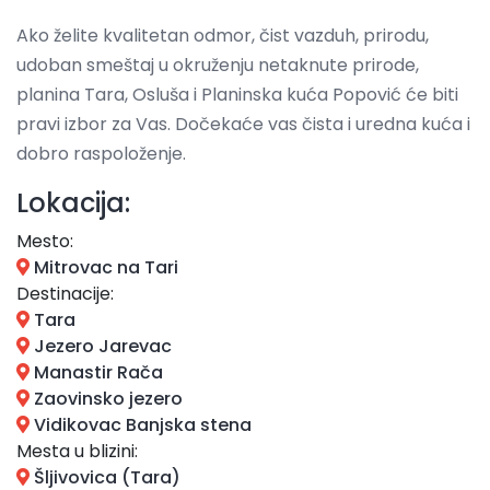
Ako želite kvalitetan odmor, čist vazduh, prirodu,
udoban smeštaj u okruženju netaknute prirode,
planina Tara, Osluša i Planinska kuća Popović će biti
pravi izbor za Vas. Dočekaće vas čista i uredna kuća i
dobro raspoloženje.
Lokacija:
Mesto:
Mitrovac na Tari
Destinacije:
Tara
Jezero Jarevac
Manastir Rača
Zaovinsko jezero
Vidikovac Banjska stena
Mesta u blizini:
Šljivovica (Tara)