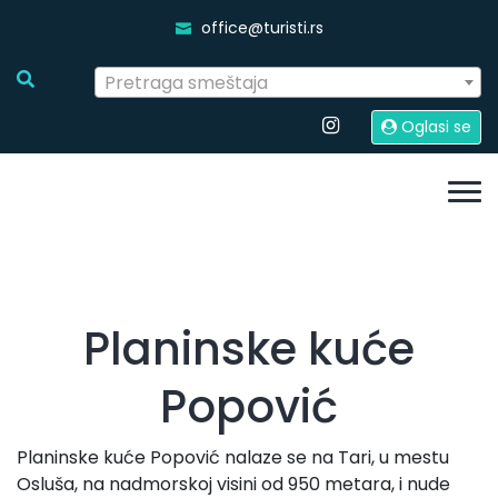
office@turisti.rs
Pretraga smeštaja
Oglasi se
Planinske kuće
Popović
Planinske kuće Popović nalaze se na Tari, u mestu
Osluša, na nadmorskoj visini od 950 metara, i nude