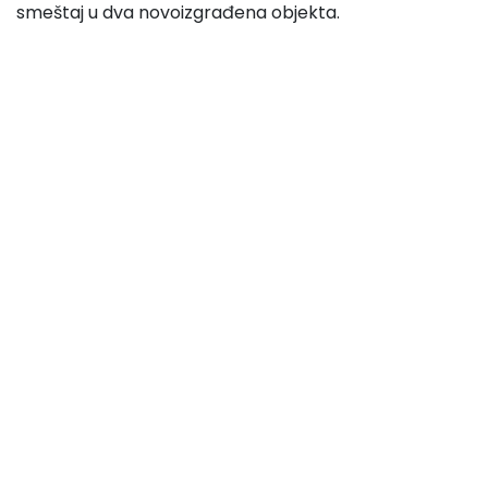
smeštaj u dva novoizgrađena objekta.