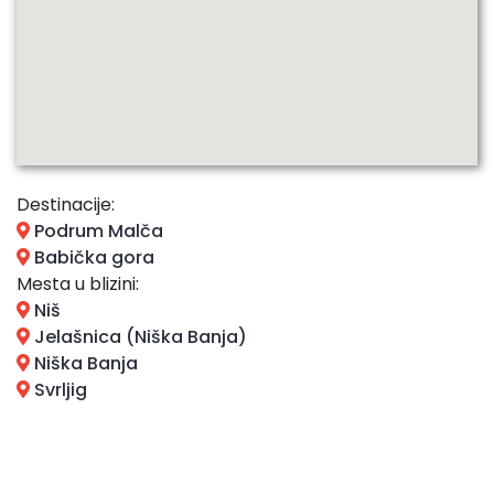
Destinacije:
Podrum Malča
Babička gora
Mesta u blizini:
Niš
Jelašnica (Niška Banja)
Niška Banja
Svrljig