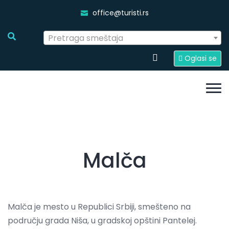
office@turisti.rs
Pretraga smeštaja
Oglasi se
Malča
Malča je mesto u Republici Srbiji, smešteno na
području grada Niša, u gradskoj opštini Pantelej.