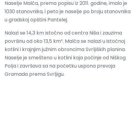
Naselјe Malča, prema popisu iz 2011. godine, imalo je
1030 stanovnika, i peto je naselјe po broju stanovnika
u gradskoj opštini Pantelej.
Nalazi se 14,3 km istočno od centra Niša i zauzima
površinu od oko 13,5 km². Malča se nalazi u istočnoj
kotlini i krajnjim južnim obroncima Svrlјiških planina.
Naselјe je smešteno u kotlini koja počinje od Niškog
Polјa i završava sa na početku uspona prevoja
Gramada prema Svrlјigu.