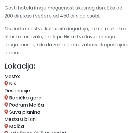
Gosti hotela imaju mogućnost ukusnog doručka od
200 din. kao i večere od 450 din. po osobi.
Niš nudi mnoštvo kulturnih događaja, razne muzičke i
filmske festivale, prelepu Nišku tvrđavu i mnoga
druga mesta, bilo da želite dobru zabavu ili opuštajući
odmor.
Lokacija:
Mesto:
Niš
Destinacije:
Babička gora
Podrum Malča
Suva planina
Mesta u blizini:
Malča