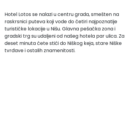
Hotel Lotos se nalazi u centru grada, smešten na
raskrsnici puteva koji vode do četiri najpoznatije
turističke lokacije u Nišu. Glavna pešačka zona i
gradski trg su udaljeni od našeg hotela par ulica. Za
deset minuta ćete stići do Niškog keja, stare Niške
tvrđave i ostalih znamenitosti.