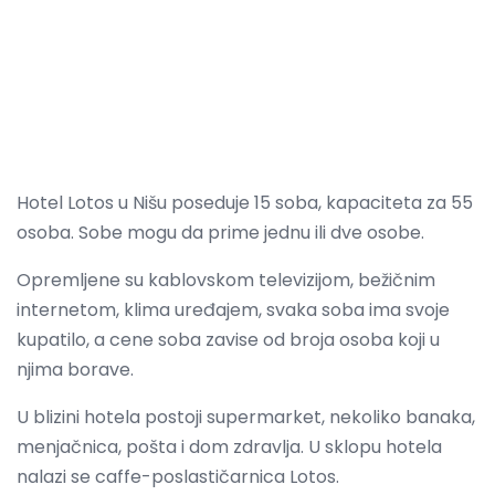
Hotel Lotos u Nišu poseduje 15 soba, kapaciteta za 55
osoba. Sobe mogu da prime jednu ili dve osobe.
Opremljene su kablovskom televizijom, bežičnim
internetom, klima uređajem, svaka soba ima svoje
kupatilo, a cene soba zavise od broja osoba koji u
njima borave.
U blizini hotela postoji supermarket, nekoliko banaka,
menjačnica, pošta i dom zdravlja. U sklopu hotela
nalazi se caffe-poslastičarnica Lotos.