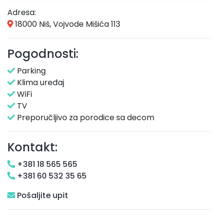
Adresa:
18000 Niš, Vojvode Mišića 113
Pogodnosti:
Parking
Klima uređaj
WiFi
TV
Preporučljivo za porodice sa decom
Kontakt:
+381 18 565 565
+381 60 532 35 65
Pošaljite upit