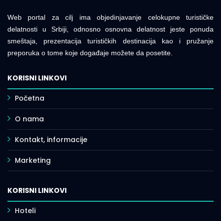
Web portal za cilj ima objedinjavanje celokupne turističke
delatnosti u Srbiji, odnosno osnovna delatnost jeste ponuda
smeštaja, prezentacija turističkih destinacija kao i pružanje
preporuka o tome koje događaje možete da posetite.
KORISNI LINKOVI
Početna
O nama
Kontakt, informacije
Marketing
KORISNI LINKOVI
Hoteli