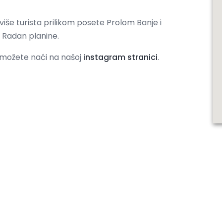
više turista prilikom posete Prolom Banje i
u Radan planine.
 možete naći na našoj
instagram stranici
.