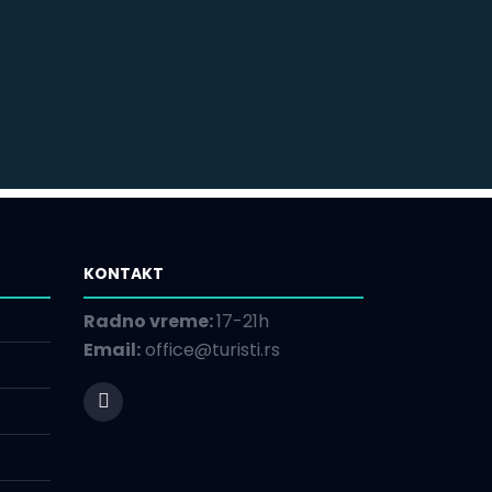
KONTAKT
Radno vreme:
17-21h
Email:
office@turisti.rs