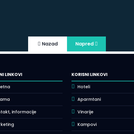
Nazad
Napred
NI LINKOVI
KORISNI LINKOVI
etna
Hoteli
nama
Aparmtani
takt, informacije
Vinarije
keting
Kampovi