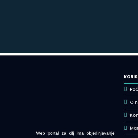
KORIS
Poč
O 
Kon
Mar
Web portal za cilj ima objedinjavanje