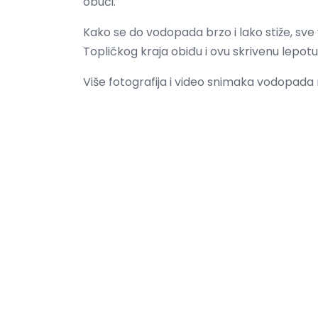
obući.
Kako se do vodopada brzo i lako stiže, sve 
Topličkog kraja obiđu i ovu skrivenu lepot
Više fotografija i video snimaka vodopada