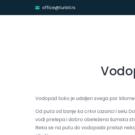
office@turisti.rs
Vodo
Vodopad Soko je udaljen svega par kilome
Od puta od banje ka crkvi Lazarici i selu
vodi prelepa i dobro obeležena šumska sta
Reka se na putu do vodopada prelazi neko