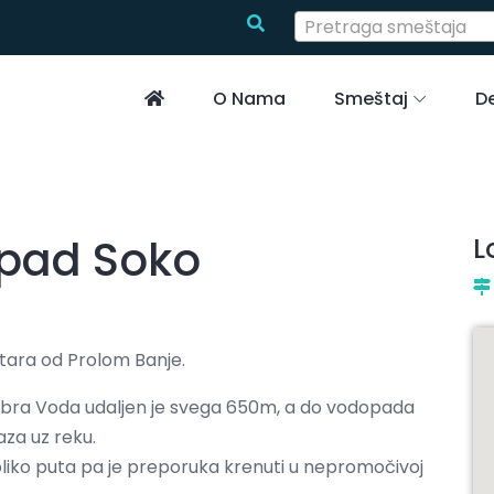
Pretraga smeštaja
O Nama
Smeštaj
De
pad Soko
L
tara od Prolom Banje.
 Dobra Voda udaljen je svega 650m, a do vodopada
za uz reku.
liko puta pa je preporuka krenuti u nepromočivoj