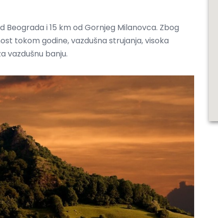
 od Beograda i 15 km od Gornjeg Milanovca. Zbog
nost tokom godine, vazdušna strujanja, visoka
za vazdušnu banju.