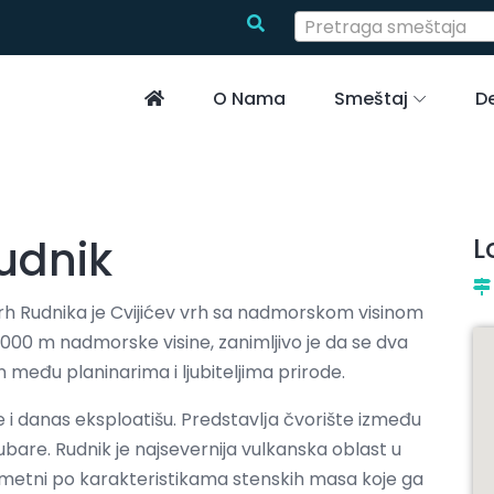
Pretraga smeštaja
O Nama
Smeštaj
De
udnik
L
 vrh Rudnika je Cvijićev vrh sa nadmorskom visinom
.000 m nadmorske visine, zanimljivo je da se dva
među planinarima i ljubiteljima prirode.
e i danas eksploatišu. Predstavlјa čvorište između
bare. Rudnik je najsevernija vulkanska oblast u
primetni po karakteristikama stenskih masa koje ga