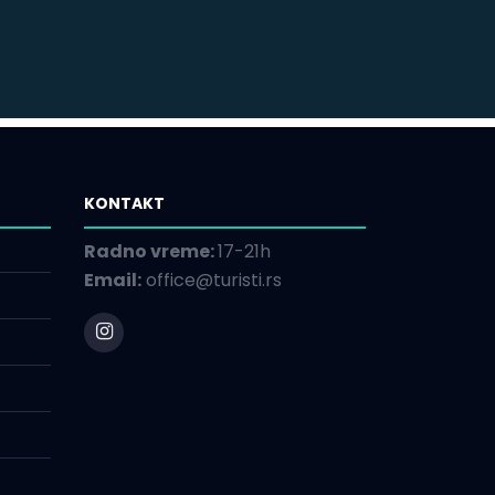
KONTAKT
Radno vreme:
17-21h
Email:
office@turisti.rs