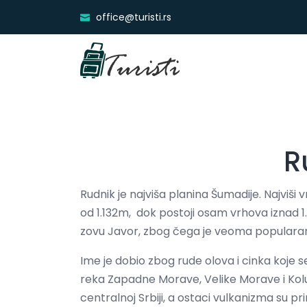
office@turisti.rs
R
Rudnik je najviša planina Šumadije. Najviši
od 1.132m, dok postoji osam vrhova iznad 1
zovu Javor, zbog čega je veoma popularan 
Ime je dobio zbog rude olova i cinka koje s
reka Zapadne Morave, Velike Morave i Kolu
centralnoj Srbiji, a ostaci vulkanizma su 