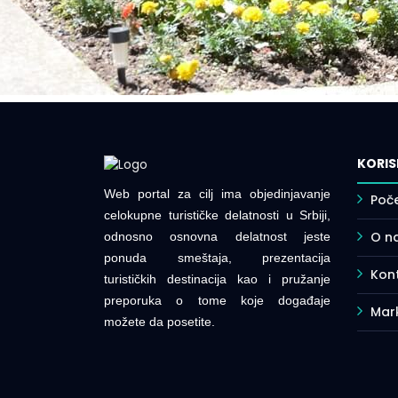
KORIS
Web portal za cilj ima objedinjavanje
Poč
celokupne turističke delatnosti u Srbiji,
O n
odnosno osnovna delatnost jeste
ponuda smeštaja, prezentacija
Kont
turističkih destinacija kao i pružanje
preporuka o tome koje događaje
Mar
možete da posetite.