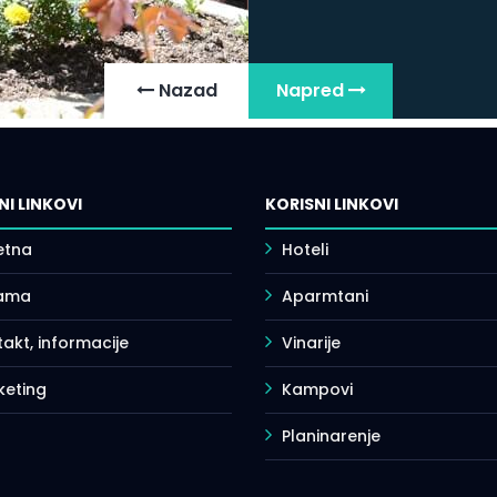
Nazad
Napred
NI LINKOVI
KORISNI LINKOVI
etna
Hoteli
ama
Aparmtani
akt, informacije
Vinarije
keting
Kampovi
Planinarenje