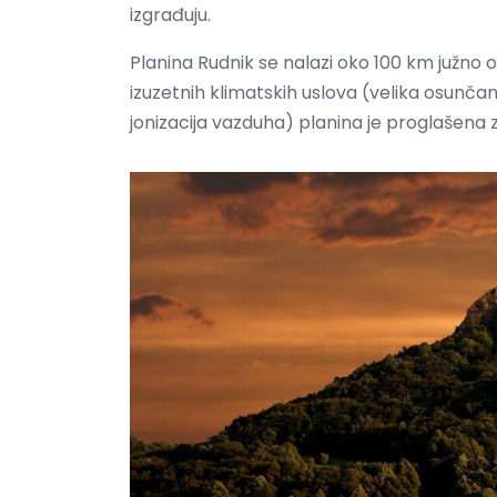
izgrađuju.
Planina Rudnik se nalazi oko 100 km južno
izuzetnih klimatskih uslova (velika osunča
jonizacija vazduha) planina je proglašena 