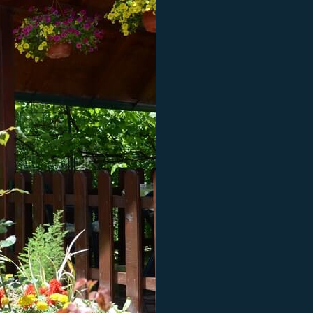
Vila N
Gornja 
Pogledaj Det