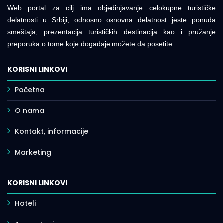
Web portal za cilj ima objedinjavanje celokupne turističke
delatnosti u Srbiji, odnosno osnovna delatnost jeste ponuda
smeštaja, prezentacija turističkih destinacija kao i pružanje
preporuka o tome koje događaje možete da posetite.
KORISNI LINKOVI
Početna
O nama
Kontakt, informacije
Marketing
KORISNI LINKOVI
Hoteli