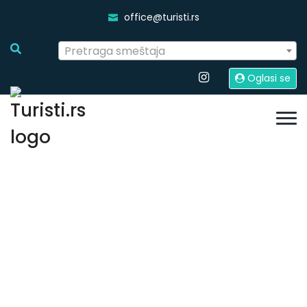
office@turisti.rs
Pretraga smeštaja
Oglasi se
Planine
Početna
Destinacije Srbija