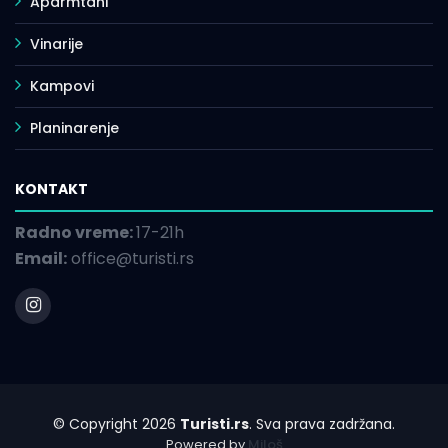
Aparmtani
Vinarije
Kampovi
Planinarenje
KONTAKT
Radno vreme:
17-21h
Email:
office@turisti.rs
© Copyright 2026
Turisti.rs
. Sva prava zadržana.
Powered by
Miloš