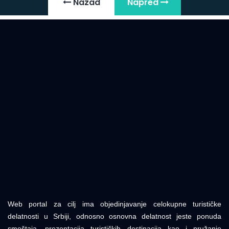
Nazad
Napred
Web portal za cilj ima objedinjavanje celokupne turističke
delatnosti u Srbiji, odnosno osnovna delatnost jeste ponuda
smeštaja, prezentacija turističkih destinacija kao i pružanje