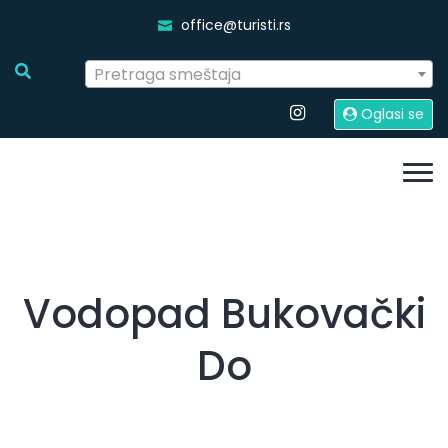
office@turisti.rs
Pretraga smeštaja
Oglasi se
Vodopad Bukovački
Do