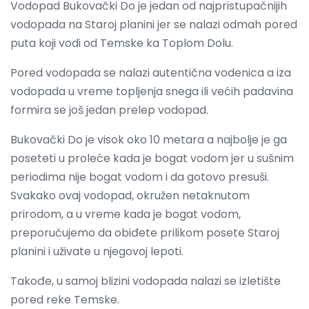
Vodopad Bukovački Do je jedan od najpristupačnijih
vodopada na Staroj planini jer se nalazi odmah pored
puta koji vodi od Temske ka Toplom Dolu.
Pored vodopada se nalazi autentična vodenica a iza
vodopada u vreme topljenja snega ili većih padavina
formira se još jedan prelep vodopad.
Bukovački Do je visok oko 10 metara a najbolje je ga
poseteti u proleće kada je bogat vodom jer u sušnim
periodima nije bogat vodom i da gotovo presuši.
Svakako ovaj vodopad, okružen netaknutom
prirodom, a u vreme kada je bogat vodom,
preporučujemo da obiđete prilikom posete Staroj
planini i uživate u njegovoj lepoti.
Takođe, u samoj blizini vodopada nalazi se izletište
pored reke Temske.