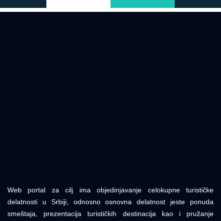
Web portal za cilj ima objedinjavanje celokupne turističke
delatnosti u Srbiji, odnosno osnovna delatnost jeste ponuda
smeštaja, prezentacija turističkih destinacija kao i pružanje