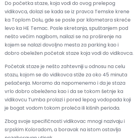
Do početka staze, koja vodi do ovog prelepog
vidikovca, dolazi se kada se iz pravca Temske krene
ka Toplom Dolu, gde se posle par kilometara skreće
levo ka HE Temac. Posle skretanja, spuštanjem pod
nešto većim nagibom, nailazi se na proširenje na
kojem se nalazi dovoljno mesta za parking kao i
dobro obeležen početak staze koja vodi do vidikovca.
Početak staze je nešto zahtevniji u odnosu na celu
stazu, kojom se do vidikovca stiže za oko 45 minuta
pešačenja. Moramo da napomenemo i da je staza
vrlo dobro obeležena kao i da se tokom šetnje ka
vidikovcu Tumba prolazi i pored lepog vodopada koji
je bogat vodom tokom proleća ili kišnih perioda.
Zbog svoje specifičnosti vidikovac mnogi nazivaju i
srpskim Koloradom, a boravak na istom ostavlja
nezaboravan utisak.