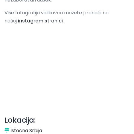
Više fotografija vidikovca možete pronaći na
našoj
instagram stranici
.
Lokacija:
Istočna Srbija