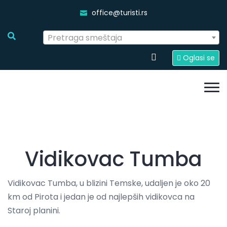
office@turisti.rs
Pretraga smeštaja
Oglasi se
Vidikovac Tumba
Vidikovac Tumba, u blizini Temske, udaljen je oko 20
km od Pirota i jedan je od najlepših vidikovca na
Staroj planini.