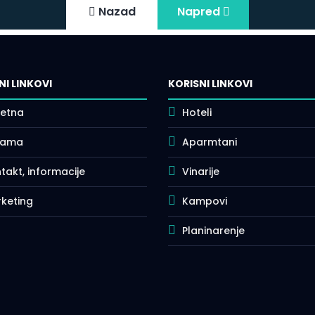
Nazad
Napred
NI LINKOVI
KORISNI LINKOVI
etna
Hoteli
nama
Aparmtani
takt, informacije
Vinarije
keting
Kampovi
Planinarenje