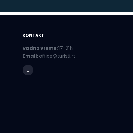
KONTAKT
Radno vreme:
17-21h
Email:
office@turisti.rs