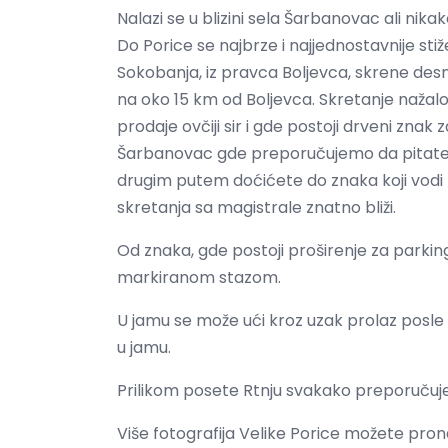
Nalazi se u blizini sela Šarbanovac ali nika
Do Porice se najbrze i najjednostavnije st
Sokobanja, iz pravca Boljevca, skrene des
na oko 15 km od Boljevca. Skretanje nažalos
prodaje ovčiji sir i gde postoji drveni znak 
Šarbanovac gde preporučujemo da pitate 
drugim putem doćićete do znaka koji vodi ka
skretanja sa magistrale znatno bliži.
Od znaka, gde postoji proširenje za parki
markiranom stazom.
U jamu se može ući kroz uzak prolaz posl
u jamu.
Prilikom posete Rtnju svakako preporučujen
Više fotografija Velike Porice možete pron