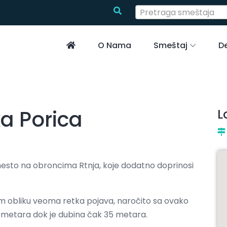
Pretraga smeštaja
O Nama
Smeštaj
De
ka Porica
L
mesto na obroncima Rtnja, koje dodatno doprinosi
vom obliku veoma retka pojava, naročito sa ovako
7 metara dok je dubina čak 35 metara.