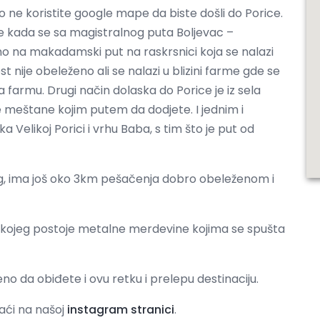
ko ne koristite google mape da biste došli do Porice.
iže kada se sa magistralnog puta Boljevac –
no na makadamski put na raskrsnici koja se nalazi
t nije obeleženo ali se nalazi u blizini farme gde se
za farmu. Drugi način dolaska do Porice je iz sela
meštane kojim putem da dodjete. I jednim i
 Velikoj Porici i vrhu Baba, s tim što je put od
ng, ima još oko 3km pešačenja dobro obeleženom i
e kojeg postoje metalne merdevine kojima se spušta
o da obiđete i ovu retku i prelepu destinaciju.
aći na našoj
instagram stranici
.