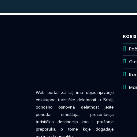
KORIS
Poč
O 
Kon
Mar
Web portal za cilj ima objedinjavanje
celokupne turističke delatnosti u Srbiji,
odnosno osnovna delatnost jeste
ponuda smeštaja, prezentacija
turističkih destinacija kao i pružanje
preporuka o tome koje događaje
možete da posetite.