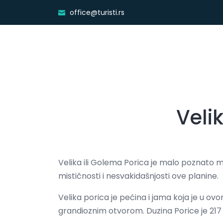
office@turisti.rs
Veli
Velika ili Golema Porica je malo poznato 
mističnosti i nesvakidašnjosti ove planine.
Velika porica je pećina i jama koja je u o
grandioznim otvorom. Duzina Porice je 21