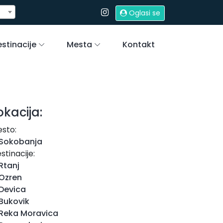
Oglasi se
stinacije
Mesta
Kontakt
okacija:
sto:
Sokobanja
stinacije:
Rtanj
Ozren
Devica
Bukovik
Reka Moravica