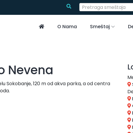
Pretraga smeštaja
O Nama
Smeštaj
De
io Nevena
L
Me
lu Sokobanje, 120 m od akva parka, a od centra
hoda.
De