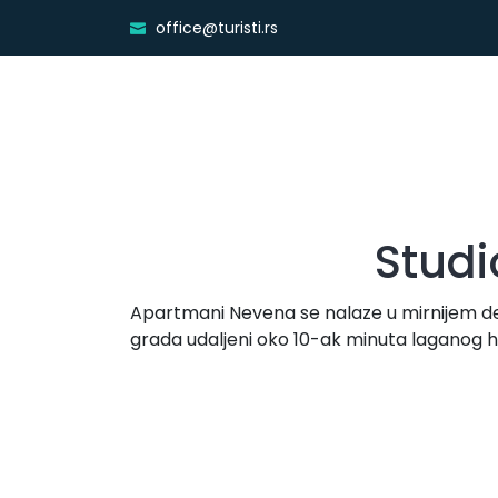
office@turisti.rs
Stud
Apartmani Nevena se nalaze u mirnijem de
grada udaljeni oko 10-ak minuta laganog 