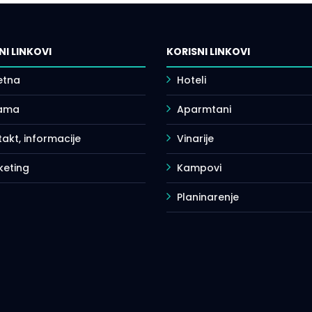
NI LINKOVI
KORISNI LINKOVI
etna
Hoteli
ama
Aparmtani
akt, informacije
Vinarije
keting
Kampovi
Planinarenje