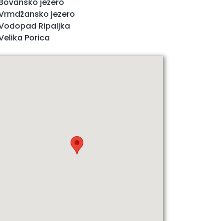
Bovansko jezero
Vrmdžansko jezero
Vodopad Ripaljka
Velika Porica