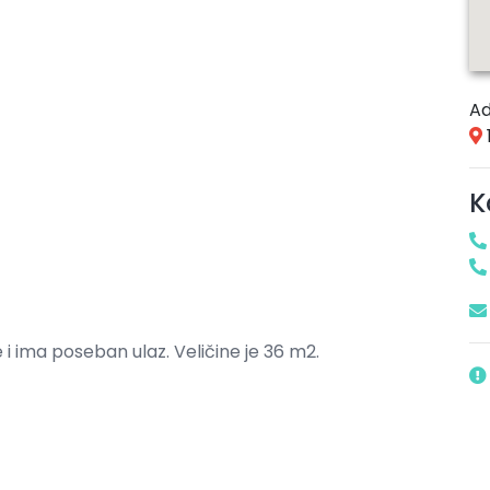
Ad
K
 i ima poseban ulaz. Veličine je 36 m2.