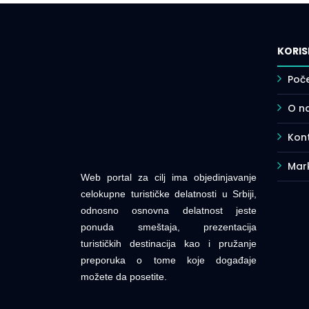
KORIS
Poč
O n
Kont
Mar
Web portal za cilj ima objedinjavanje
celokupne turističke delatnosti u Srbiji,
odnosno osnovna delatnost jeste
ponuda smeštaja, prezentacija
turističkih destinacija kao i pružanje
preporuka o tome koje događaje
možete da posetite.