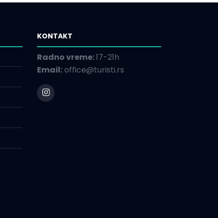
KONTAKT
Radno vreme:
17-21h
Email:
office@turisti.rs