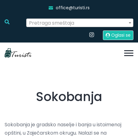
office@turisti.rs
Pretraga smeštaja
Oglasi se
Sokobanja
Sokobanja je gradsko naselјe i banja u istoimenoj
opštini, u Zaječarskom okrugu. Nalazi se na