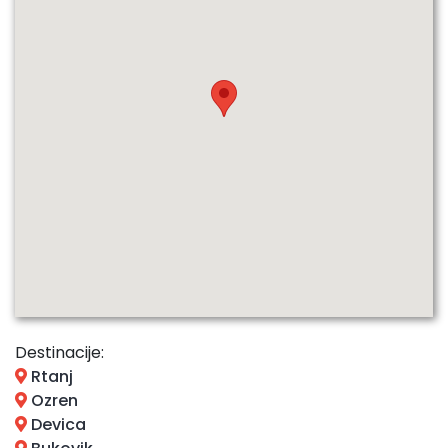
Destinacije:
Rtanj
Ozren
Devica