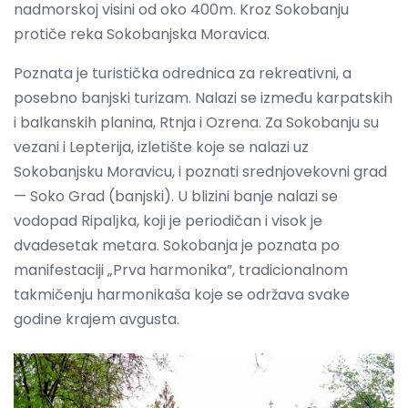
nadmorskoj visini od oko 400m. Kroz Sokobanju
protiče reka Sokobanjska Moravica.
Poznata je turistička odrednica za rekreativni, a
posebno banjski turizam. Nalazi se između karpatskih
i balkanskih planina, Rtnja i Ozrena. Za Sokobanju su
vezani i Lepterija, izletište koje se nalazi uz
Sokobanjsku Moravicu, i poznati srednjovekovni grad
— Soko Grad (banjski). U blizini banje nalazi se
vodopad Ripalјka, koji je periodičan i visok je
dvadesetak metara. Sokobanja je poznata po
manifestaciji „Prva harmonika”, tradicionalnom
takmičenju harmonikaša koje se održava svake
godine krajem avgusta.