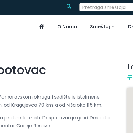
Pretraga smeštaja
O Nama
Smeštaj
De
potovac
L
u Pomoravskom okrugu, i sedište je istoimene
, od Kragujevca 70 km, a od Niša oko 115 km.
ja protiče kroz isti. Despotovac je grad Despota
 centar Gornje Resave.