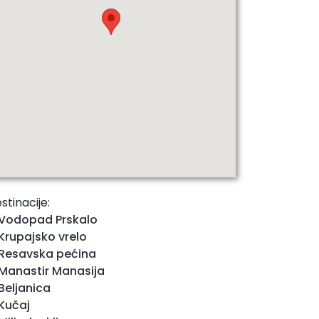
stinacije:
Vodopad Prskalo
Krupajsko vrelo
Resavska pećina
Manastir Manasija
Beljanica
Kučaj