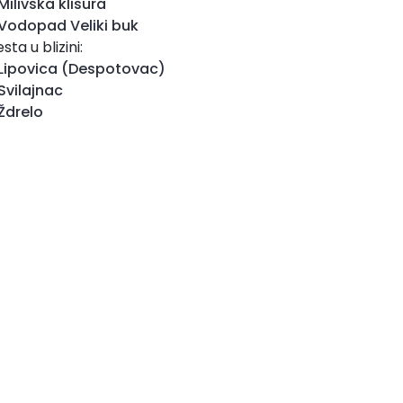
Milivska klisura
Vodopad Veliki buk
sta u blizini:
Lipovica (Despotovac)
Svilajnac
Ždrelo