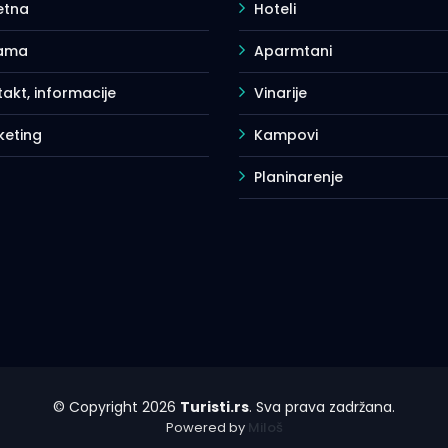
etna
Hoteli
ama
Aparmtani
akt, informacije
Vinarije
keting
Kampovi
Planinarenje
© Copyright 2026
Turisti.rs
. Sva prava zadržana.
Powered by
Miloš