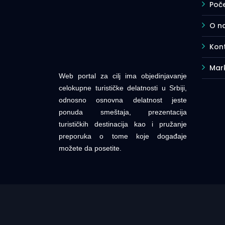
Poč
O n
Kont
Mar
Web portal za cilj ima objedinjavanje
celokupne turističke delatnosti u Srbiji,
odnosno osnovna delatnost jeste
ponuda smeštaja, prezentacija
turističkih destinacija kao i pružanje
preporuka o tome koje događaje
možete da posetite.