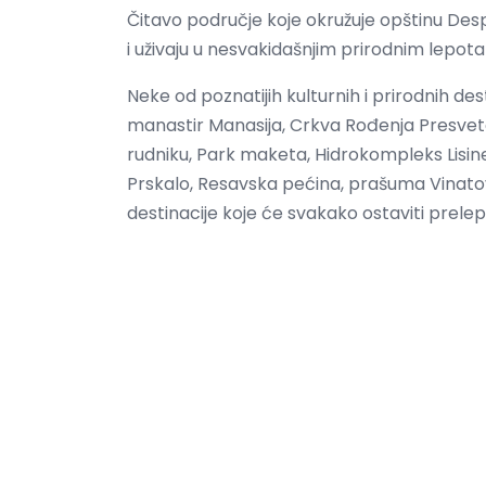
Čitavo područje koje okružuje opštinu Desp
i uživaju u nesvakidašnjim prirodnim lepota
Neke od poznatijih kulturnih i prirodnih de
manastir Manasija, Crkva Rođenja Presvete
rudniku, Park maketa, Hidrokompleks Lisin
Prskalo, Resavska pećina, prašuma Vinatov
destinacije koje će svakako ostaviti prelep