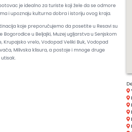
otovac je idealno za turiste koji žele da se odmore
ma i upoznaju kulturna dobra i istoriju ovog kraja.
stinacija koje preporučujemo da posetite u Resavi su
 Bogorodice u Beljajki, Muzej ugljarstva u Senjskom
e, Krupajsko vrelo, Vodopad Veliki Buk, Vodopad
ača, Milivska klisura, a postoje i mnoge druge
 utisak.
De