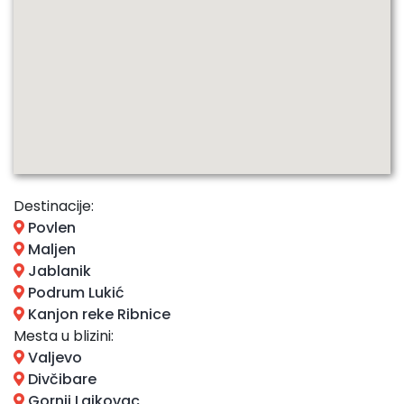
Destinacije:
Povlen
Maljen
Jablanik
Podrum Lukić
Kanjon reke Ribnice
Mesta u blizini:
Valjevo
Divčibare
Gornji Lajkovac