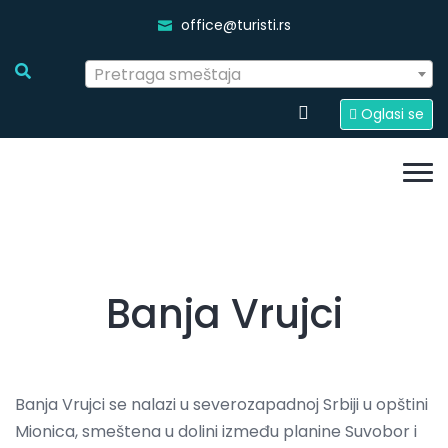
office@turisti.rs
Pretraga smeštaja
Oglasi se
Banja Vrujci
Banja Vrujci se nalazi u severozapadnoj Srbiji u opštini
Mionica, smeštena u dolini između planine Suvobor i