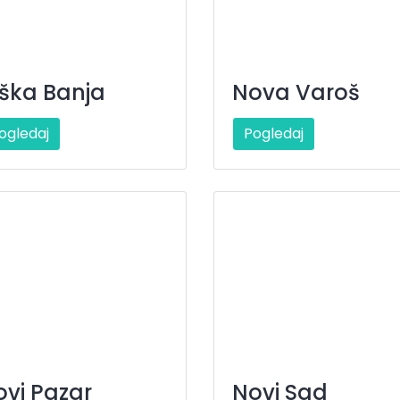
iška Banja
Nova Varoš
ogledaj
Pogledaj
ovi Pazar
Novi Sad