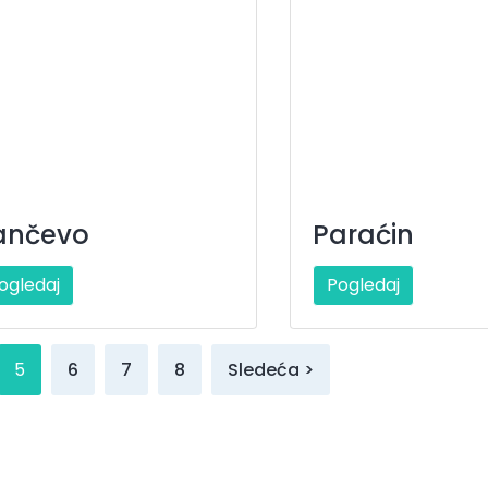
ančevo
Paraćin
ogledaj
Pogledaj
5
6
7
8
Sledeća >