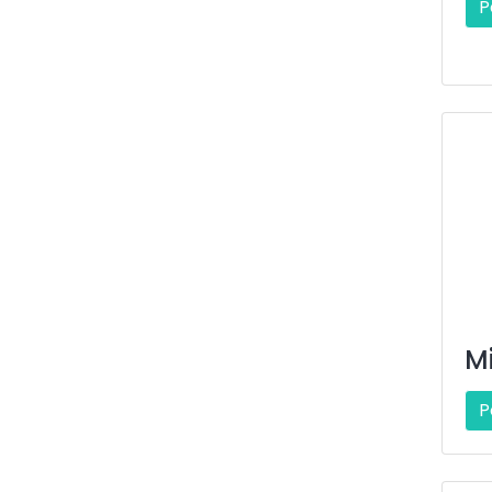
P
Mi
P