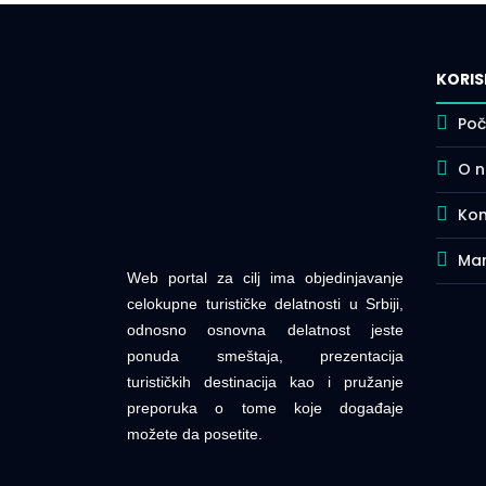
KORIS
Poč
O 
Kon
Mar
Web portal za cilj ima objedinjavanje
celokupne turističke delatnosti u Srbiji,
odnosno osnovna delatnost jeste
ponuda smeštaja, prezentacija
turističkih destinacija kao i pružanje
preporuka o tome koje događaje
možete da posetite.