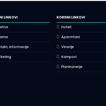
NI LINKOVI
KORISNI LINKOVI
etna
Hoteli
nama
Aparmtani
takt, informacije
Vinarije
keting
Kampovi
Planinarenje