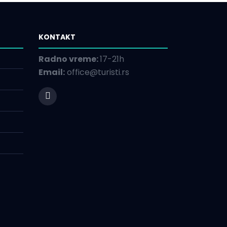
KONTAKT
Radno vreme:
17-21h
Email:
office@turisti.rs