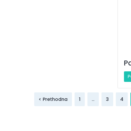
P
P
< Prethodna
1
…
3
4