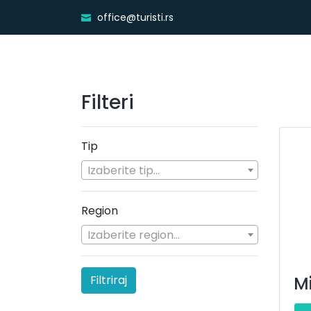
office@turisti.rs
Filteri
Tip
Izaberite tip...
Region
Izaberite region...
Filtriraj
M