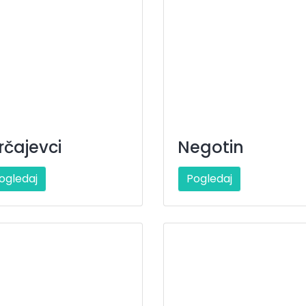
rčajevci
Negotin
ogledaj
Pogledaj