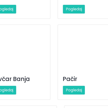
ogledaj
Pogledaj
včar Banja
Pačir
ogledaj
Pogledaj