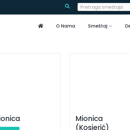
Pretraga smeštaja
O Nama
Smeštaj
De
ionica
Mionica
(Kosjerić)