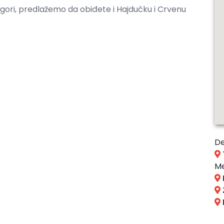
gori, predlažemo da obiđete i Hajdučku i Crvenu
De
Me