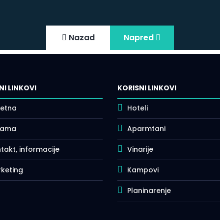
Nazad
Napred
NI LINKOVI
KORISNI LINKOVI
etna
Hoteli
nama
Aparmtani
takt, informacije
Vinarije
keting
Kampovi
Planinarenje