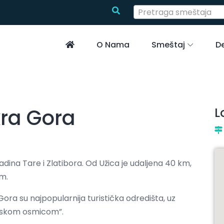
Pretraga smeštaja
O Nama
Smeštaj
De
ra Gora
L
ina Tare i Zlatibora. Od Užica je udaljena 40 km,
km.
ra su najpopularnija turistička odredišta, uz
nskom osmicom”.