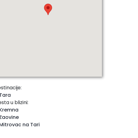
stinacije:
Tara
sta u blizini:
Kremna
Zaovine
Mitrovac na Tari