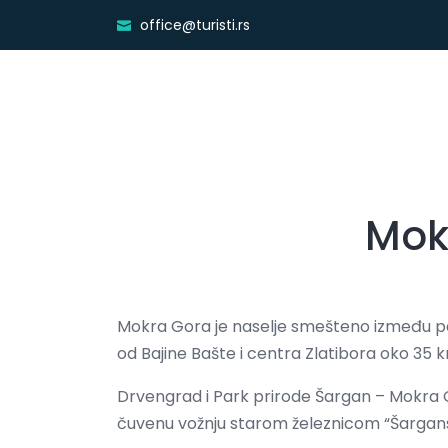
office@turisti.rs
Mok
Mokra Gora je naselje smešteno između pad
od Bajine Bašte i centra Zlatibora oko 35 
Drvengrad i Park prirode Šargan – Mokra Go
čuvenu vožnju starom železnicom “Šarga