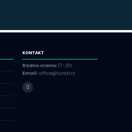
KONTAKT
Radno vreme:
17-21h
Email:
office@turisti.rs