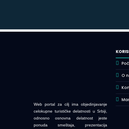
KORIS
Poč
O 
Kon
Mar
Web portal za cilj ima objedinjavanje
celokupne turističke delatnosti u Srbiji,
odnosno osnovna delatnost jeste
ponuda smeštaja, prezentacija