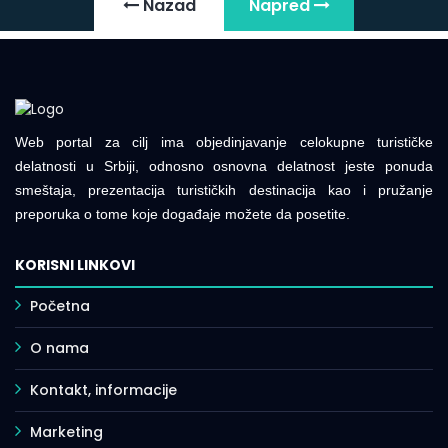
Nazad
Napred
Web portal za cilj ima objedinjavanje celokupne turističke
delatnosti u Srbiji, odnosno osnovna delatnost jeste ponuda
smeštaja, prezentacija turističkih destinacija kao i pružanje
preporuka o tome koje događaje možete da posetite.
KORISNI LINKOVI
Početna
O nama
Kontakt, informacije
Marketing