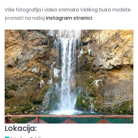
Više fotografija i video snimaka Velikog buka možete
pronaći na našoj
instagram stranici
.
Lokacija: