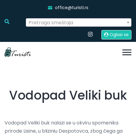
office@turisti.rs
Pretraga smeštaja
Oglasi se
Vodopad Veliki buk
Vodopad Veliki buk nalazi se u okviru spomenika
prirode Lisine, u bliziniu Despotovca, zbog čega ga