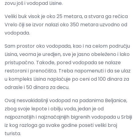
zovu još i vodopad Lisine.
Veliki buk visok je oko 25 metara, a stvara ga rečica
Vrelo čiji se izvor nalazi oko 350 metara uzvodno od
vodopada.
Sam prostor oko vodopada, kao i na celom području
Lisina, veoma je uredjen, sve je jasno obeleženo i lako
pristupačno. Takođe, pored vodopada se nalaze
restorani i prenoćišta. Treba napomenuti i da se ulaz
u kompleks Lisina naplaćuje po ceni od 100 dinara za
odrasle i 50 dinara za decu.
Ovaj nesvakidašnji vodopad na padanima Beljanice,
zbog svoje lepote i obilju voda, jedan je od
najpoznatijih i najznačajnijih bigrenih vodopada u Srbiji
iz kog razloga ga svake godine poseti veliki broj
turista.