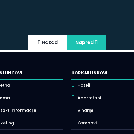
Nazad
Napred
NI LINKOVI
KORISNI LINKOVI
etna
Hoteli
nama
Aparmtani
takt, informacije
Vinarije
keting
Kampovi