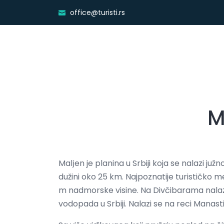
office@turisti.rs
M
Malјen je planina u Srbiji koja se nalazi j
dužini oko 25 km. Najpoznatije turističko m
m nadmorske visine. Na Divčibarama nalazi
vodopada u Srbiji. Nalazi se na reci Manasti