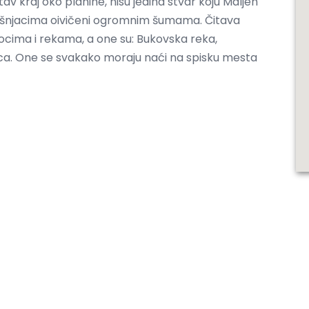
tav kraj oko planine, nisu jedina stvar koju Maljen
 pašnjacima oivičeni ogromnim šumama. Čitava
cima i rekama, a one su: Bukovska reka,
ca. One se svakako moraju naći na spisku mesta