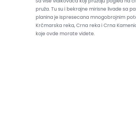
Sa više vidikovaca koji pružaju pogled na či
pruža. Tu su i bekrajne mirisne livade sa
planina je ispresecana mnogobrojnim poto
Krčmarska reka, Crna reka i Crna Kameni
koje ovde morate videte.