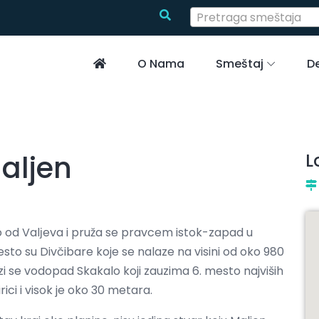
Pretraga smeštaja
O Nama
Smeštaj
De
aljen
L
užno od Valјeva i pruža se pravcem istok-zapad u
esto su Divčibare koje se nalaze na visini od oko 980
 se vodopad Skakalo koji zauzima 6. mesto najviših
rici i visok je oko 30 metara.