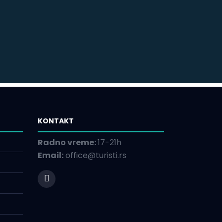
KONTAKT
Radno vreme:
17-21h
Email:
office@turisti.rs