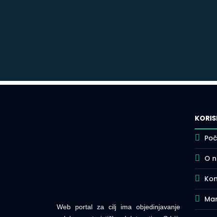
KORIS
Poč
O 
Kon
Mar
Web portal za cilj ima objedinjavanje