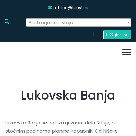
office@turisti.rs
Pretraga smeštaja
Oglasi se
Lukovska Banja
Lukovska Banja se nalazi u južnom delu Srbije, na
istočnim padinama planine Kopaonik. Od Niša je