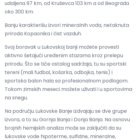
udaljena 97 km, od Kruševca 103 km a od Beograda
oko 300 km.
Banju karakterišu izvori mineralnih voda, netaknuta
priroda Kopaonika i čist vazduh.
Svoj boravak u Lukovskoj banji možete provesti
aktivno šetajući uređenim stazama kroz prelepu
prirodu. Što se tiče ostalog sadržaja, tu su sportski
tereni (mali fudbal, košarka, odbojka, tenis) i
sportska balon hala sa profesionalnom podlogom.
Tokom zimskih meseci možete uživati i u sportovima
na snegu.
Na području Lukovske Banje izdvajaju se dve grupe
izvora, a to su Gornja Banja i Donja Banja. Na osnovu
brojnih hemijskih analiza može se zaključiti da su
lukovske vode hipoterme, sulfidne, mineralne,