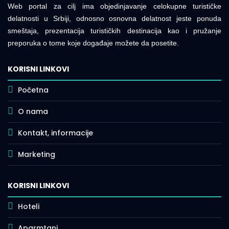
Web portal za cilj ima objedinjavanje celokupne turističke
delatnosti u Srbiji, odnosno osnovna delatnost jeste ponuda
smeštaja, prezentacija turističkih destinacija kao i pružanje
preporuka o tome koje događaje možete da posetite.
KORISNI LINKOVI
Početna
O nama
Kontakt, informacije
Marketing
KORISNI LINKOVI
Hoteli
Aparmtani