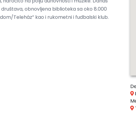
, naročito na polju duhovnosti i muzike. Danas
 društava, obnovljena biblioteka sa oko 8.000
dom/Teleház” kao i rukometni i fudbalski klub.
De
Me