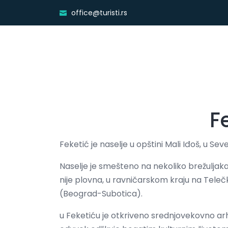
office@turisti.rs
F
Feketić je naselje u opštini Mali Iđoš, u S
Naselje je smešteno na nekoliko brežuljaka
nije plovna, u ravničarskom kraju na Teleč
(Beograd-Subotica).
u Feketiću je otkriveno srednjovekovno ar