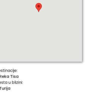
stinacije:
Reka Tisa
sta u blizini:
Turija