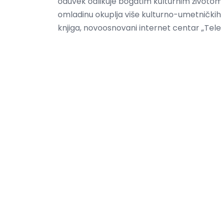
oduvek odlikuje bogatim kulturnim životom
omladinu okuplja više kulturno-umetničkih
knjiga, novoosnovani internet centar „Tele