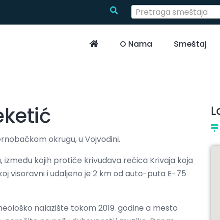
Pretraga smeštaja
O Nama
Smeštaj
eketić
L
evernobačkom okrugu, u Vojvodini.
, između kojih protiče krivudava rečica Krivaja koja
koj visoravni i udaljeno je 2 km od auto-puta E-75
heološko nalazište tokom 2019. godine a mesto