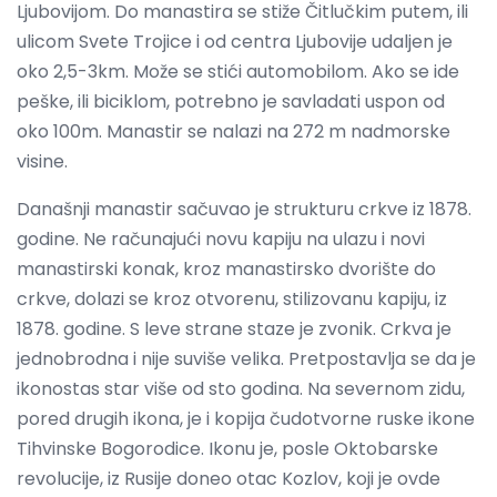
Ljubovijom. Do manastira se stiže Čitlučkim putem, ili
ulicom Svete Trojice i od centra Ljubovije udaljen je
oko 2,5-3km. Može se stići automobilom. Ako se ide
peške, ili biciklom, potrebno je savladati uspon od
oko 100m. Manastir se nalazi na 272 m nadmorske
visine.
Današnji manastir sačuvao je strukturu crkve iz 1878.
godine. Ne računajući novu kapiju na ulazu i novi
manastirski konak, kroz manastirsko dvorište do
crkve, dolazi se kroz otvorenu, stilizovanu kapiju, iz
1878. godine. S leve strane staze je zvonik. Crkva je
jednobrodna i nije suviše velika. Pretpostavlja se da je
ikonostas star više od sto godina. Na severnom zidu,
pored drugih ikona, je i kopija čudotvorne ruske ikone
Tihvinske Bogorodice. Ikonu je, posle Oktobarske
revolucije, iz Rusije doneo otac Kozlov, koji je ovde