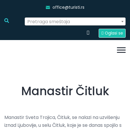
office@turisti.rs
Pretraga smeštaja
Oglasi se
Manastir Čitluk
Manastir Sveta Trojica, Čitluk, se nalazi na uzvišenju
iznad Ljubovije, u selu Čitluk, koje je se danas spojilo s