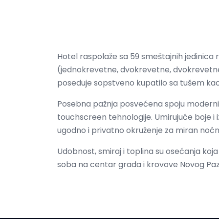
Hotel raspolaže sa 59 smeštajnih jedinica 
(jednokrevetne, dvokrevetne, dvokrevetn
poseduje sopstveno kupatilo sa tušem kao i 
Posebna pažnja posvećena spoju modernih 
touchscreen tehnologije. Umirujuće boje i 
ugodno i privatno okruženje za miran noćni
Udobnost, smiraj i toplina su osećanja koja
soba na centar grada i krovove Novog Paz