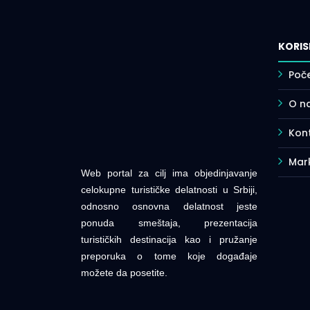
KORIS
Poč
O n
Kont
Mar
Web portal za cilj ima objedinjavanje
celokupne turističke delatnosti u Srbiji,
odnosno osnovna delatnost jeste
ponuda smeštaja, prezentacija
turističkih destinacija kao i pružanje
preporuka o tome koje događaje
možete da posetite.