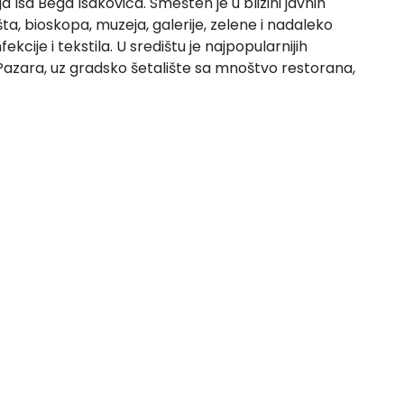
a Isa Bega Isakovića. Smešten je u blizini javnih
šta, bioskopa, muzeja, galerije, zelene i nadaleko
cije i tekstila. U središtu je najpopularnijih
azara, uz gradsko šetalište sa mnoštvo restorana,