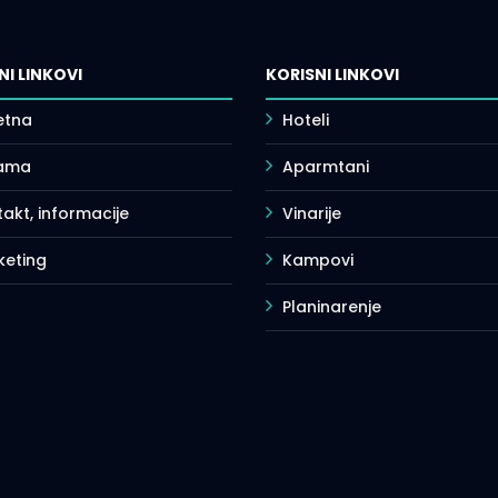
NI LINKOVI
KORISNI LINKOVI
etna
Hoteli
ama
Aparmtani
akt, informacije
Vinarije
keting
Kampovi
Planinarenje