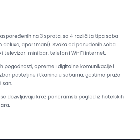
raspoređenih na 3 sprata, sa 4 različita tipa soba
e deluxe, apartmani). Svaka od ponuđenih soba
televizor, mini bar, telefon i Wi-Fi internet.
pogodnosti, opreme i digitalne komunikacije i
izbor posteljine i tkanina u sobama, gostima pruža
 san.
 se doživljavaju kroz panoramski pogled iz hotelskih
ara.