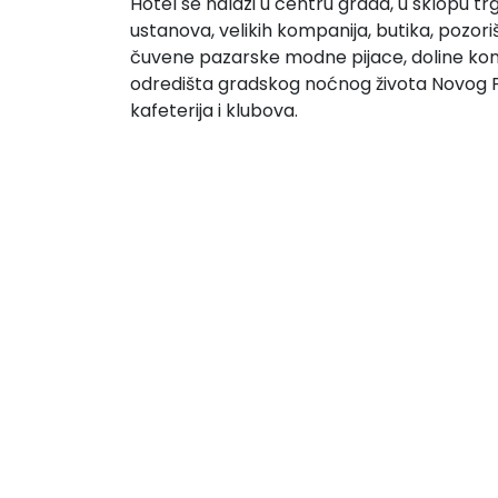
Hotel se nalazi u centru grada, u sklopu trg
ustanova, velikih kompanija, butika, pozori
čuvene pazarske modne pijace, doline konfek
odredišta gradskog noćnog života Novog P
kafeterija i klubova.