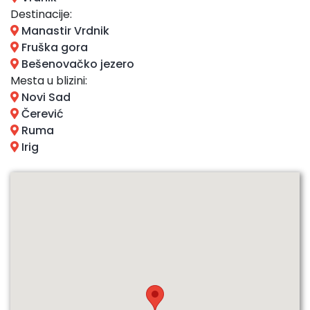
Destinacije:
Manastir Vrdnik
Fruška gora
Bešenovačko jezero
Mesta u blizini:
Novi Sad
Čerević
Ruma
Irig