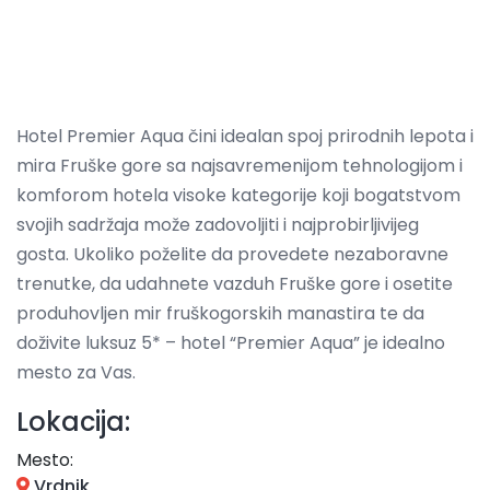
Hotel Premier Aqua čini idealan spoj prirodnih lepota i
mira Fruške gore sa najsavremenijom tehnologijom i
komforom hotela visoke kategorije koji bogatstvom
svojih sadržaja može zadovoljiti i najprobirljivijeg
gosta. Ukoliko poželite da provedete nezaboravne
trenutke, da udahnete vazduh Fruške gore i osetite
produhovljen mir fruškogorskih manastira te da
doživite luksuz 5* – hotel “Premier Aqua” je idealno
mesto za Vas.
Lokacija:
Mesto:
Vrdnik