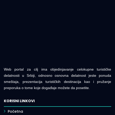
Web portal za cilj ima objedinjavanje celokupne turističke
delatnosti u Srbiji, odnosno osnovna delatnost jeste ponuda
smeštaja, prezentacija turističkih destinacija kao i pružanje
preporuka o tome koje događaje možete da posetite.
KORISNI LINKOVI
Početna