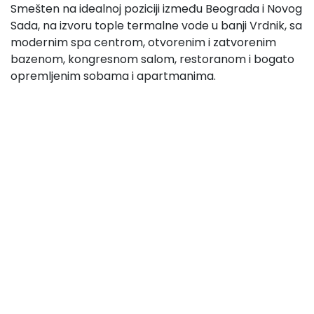
Smešten na idealnoj poziciji između Beograda i Novog
Sada, na izvoru tople termalne vode u banji Vrdnik, sa
modernim spa centrom, otvorenim i zatvorenim
bazenom, kongresnom salom, restoranom i bogato
opremljenim sobama i apartmanima.