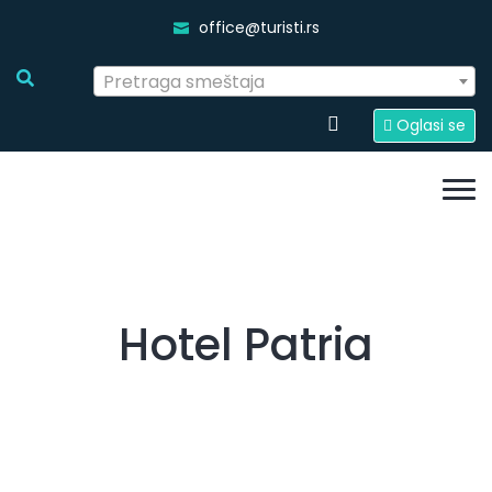
office@turisti.rs
Pretraga smeštaja
Oglasi se
Hotel Patria