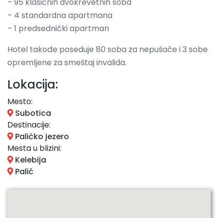
– 95 klasičnih dvokrevetnih soba
– 4 standardna apartmana
– 1 predsednički apartman
Hotel takođe poseduje 80 soba za nepušače i 3 sobe
opremljene za smeštaj invalida.
Lokacija:
Mesto:
Subotica
Destinacije:
Palićko jezero
Mesta u blizini:
Kelebija
Palić