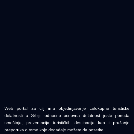
Web portal za cilj ima objedinjavanje celokupne turističke
delatnosti u Srbiji, odnosno osnovna delatnost jeste ponuda
smeštaja, prezentacija turističkih destinacija kao i pružanje
preporuka o tome koje događaje možete da posetite.