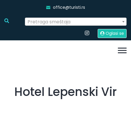
office@turisti.rs
Pretraga smeštaja
Oglasi se
Hotel Lepenski Vir