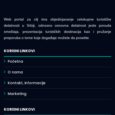
Web portal za cilj ima objedinjavanje celokupne turističke
delatnosti u Srbiji, odnosno osnovna delatnost jeste ponuda
smeštaja, prezentacija turističkih destinacija kao i pružanje
preporuka o tome koje događaje možete da posetite.
KORISNI LINKOVI
Početna
O nama
Kontakt, informacije
Marketing
KORISNI LINKOVI