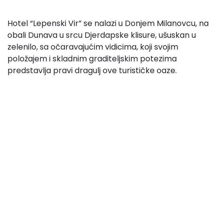
Hotel “Lepenski Vir” se nalazi u Donjem Milanovcu, na
obali Dunava u srcu Djerdapske klisure, ušuskan u
zelenilo, sa očaravajućim vidicima, koji svojim
položajem i skladnim graditeljskim potezima
predstavlja pravi dragulj ove turističke oaze.