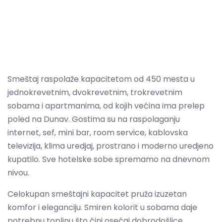
Smeštaj raspolaže kapacitetom od 450 mesta u
jednokrevetnim, dvokrevetnim, trokrevetnim
sobama i apartmanima, od kojih većina ima prelep
poled na Dunav. Gostima su na raspolaganju
internet, sef, mini bar, room service, kablovska
televizija, klima uredjaj, prostrano i moderno uredjeno
kupatilo. Sve hotelske sobe spremamo na dnevnom
nivou.
Celokupan smeštajni kapacitet pruža izuzetan
komfor i eleganciju. Smiren kolorit u sobama daje
potrebnu toplinu što čini osećaj dobrodošlice.