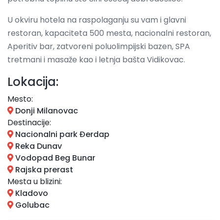
U okviru hotela na raspolaganju su vam i glavni
restoran, kapaciteta 500 mesta, nacionalni restoran,
Aperitiv bar, zatvoreni poluolimpijski bazen, SPA
tretmani i masaže kao i letnja bašta Vidikovac.
Lokacija:
Mesto:
Donji Milanovac
Destinacije:
Nacionalni park Đerdap
Reka Dunav
Vodopad Beg Bunar
Rajska prerast
Mesta u blizini:
Kladovo
Golubac