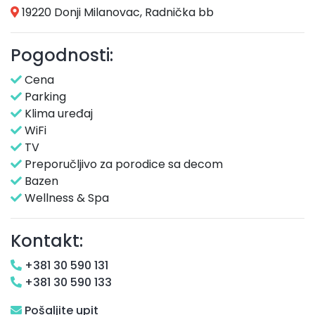
19220 Donji Milanovac, Radnička bb
Pogodnosti:
Cena
Parking
Klima uređaj
WiFi
TV
Preporučljivo za porodice sa decom
Bazen
Wellness & Spa
Kontakt:
+381 30 590 131
+381 30 590 133
Pošaljite upit