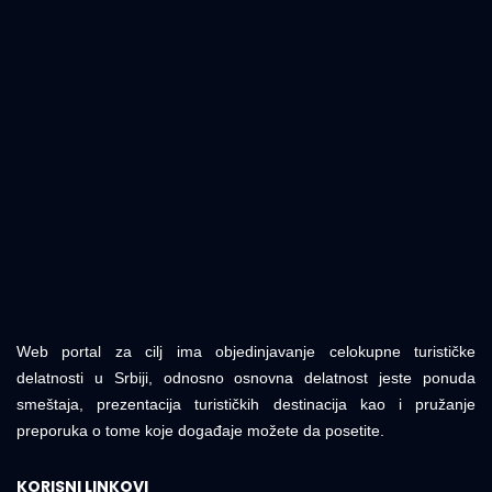
Web portal za cilj ima objedinjavanje celokupne turističke
delatnosti u Srbiji, odnosno osnovna delatnost jeste ponuda
smeštaja, prezentacija turističkih destinacija kao i pružanje
preporuka o tome koje događaje možete da posetite.
KORISNI LINKOVI