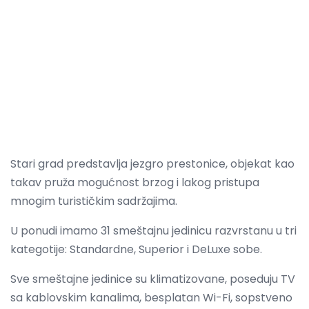
Stari grad predstavlja jezgro prestonice, objekat kao
takav pruža mogućnost brzog i lakog pristupa
mnogim turističkim sadržajima.
U ponudi imamo 31 smeštajnu jedinicu razvrstanu u tri
kategotije: Standardne, Superior i DeLuxe sobe.
Sve smeštajne jedinice su klimatizovane, poseduju TV
sa kablovskim kanalima, besplatan Wi-Fi, sopstveno