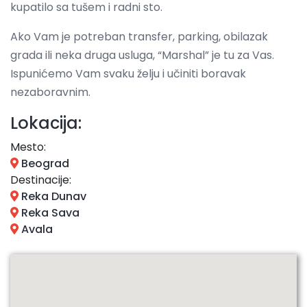
kupatilo sa tušem i radni sto.
Ako Vam je potreban transfer, parking, obilazak
grada ili neka druga usluga, “Marshal” je tu za Vas.
Ispunićemo Vam svaku želju i učiniti boravak
nezaboravnim.
Lokacija:
Mesto:
Beograd
Destinacije:
Reka Dunav
Reka Sava
Avala