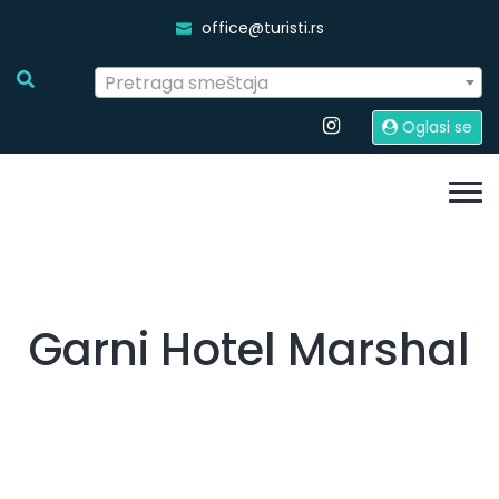
office@turisti.rs
Pretraga smeštaja
Oglasi se
Garni Hotel Marshal