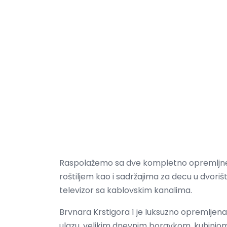
Raspolažemo sa dve kompletno opremljne b
roštiljem kao i sadržajima za decu u dvoriš
televizor sa kablovskim kanalima.
Brvnara Krstigora 1 je luksuzno opremljen
ulazu, velikim dnevnim boravkom, kuhinjom