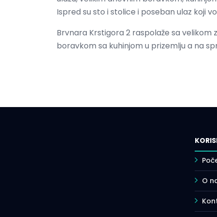
Ispred su sto i stolice i poseban ulaz koji v
Brvnara Krstigora 2 raspolaže sa velikom 
boravkom sa kuhinjom u prizemlju a na spra
KORIS
Poč
O n
Kont