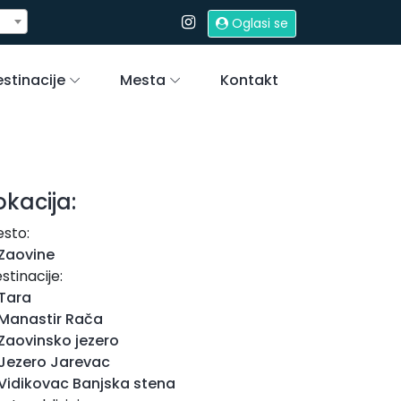
Oglasi se
stinacije
Mesta
Kontakt
okacija:
sto:
Zaovine
stinacije:
Tara
Manastir Rača
Zaovinsko jezero
Jezero Jarevac
Vidikovac Banjska stena