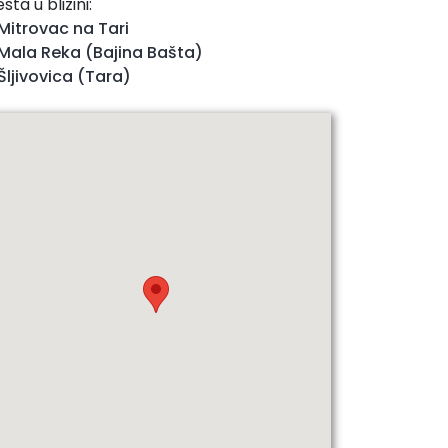
sta u blizini:
Mitrovac na Tari
Mala Reka (Bajina Bašta)
Šljivovica (Tara)