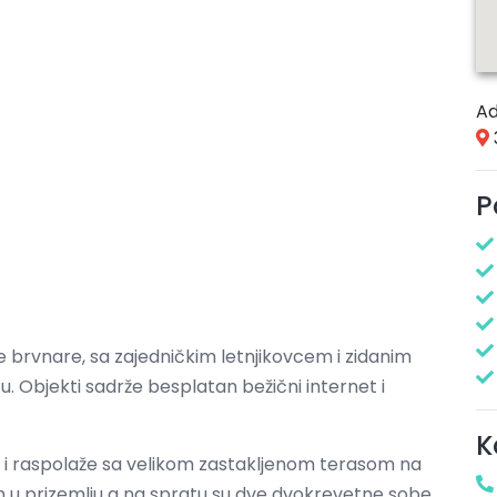
Ad
P
rvnare, sa zajedničkim letnjikovcem i zidanim
tu. Objekti sadrže besplatan bežični internet i
K
a i raspolaže sa velikom zastakljenom terasom na
 u prizemlju a na spratu su dve dvokrevetne sobe.