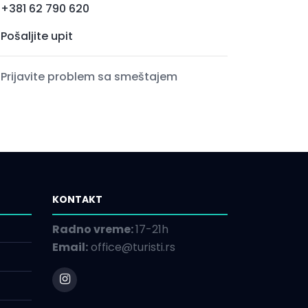
+381 62 790 620
Pošaljite upit
Prijavite problem sa smeštajem
KONTAKT
Radno vreme:
17-21h
Email:
office@turisti.rs