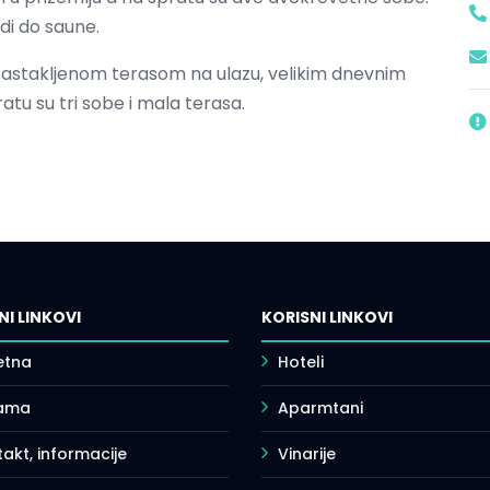
odi do saune.
zastakljenom terasom na ulazu, velikim dnevnim
tu su tri sobe i mala terasa.
NI LINKOVI
KORISNI LINKOVI
etna
Hoteli
ama
Aparmtani
akt, informacije
Vinarije