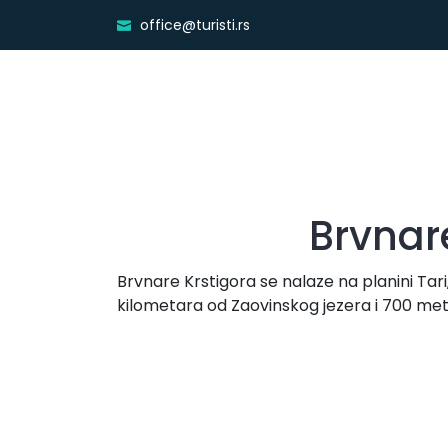
office@turisti.rs
Brvnar
Brvnare Krstigora se nalaze na planini Tar
kilometara od Zaovinskog jezera i 700 met