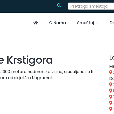
Pretraga smeštaja
O Nama
Smeštaj
De
e Krstigora
L
Me
i, 1300 metara nadmorske visine, a udaljene su 5
ara od skijališta Nagramak.
De