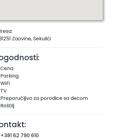
resa:
31251 Zaovine, Sekulići
ogodnosti:
Cena
Parking
WiFi
TV
Preporučljivo za porodice sa decom
Roštilj
ontakt:
+381 62 790 610