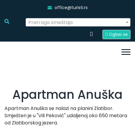
office@turisti.rs
Pretraga smeštaja
Oglasi se
Apartman Anuška
Apartman Anuška se nalazi na planini Zlatibor.
Smješten je u "Vili Peković" udaljenoj oko 650 metara
od Zlatiborskog jezera.