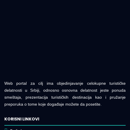
Web portal za cilj ima objedinjavanje celokupne turističke
delatnosti u Srbiji, odnosno osnovna delatnost jeste ponuda
smeštaja, prezentacija turističkih destinacija kao i pružanje
preporuka o tome koje događaje možete da posetite.
KORISNI LINKOVI