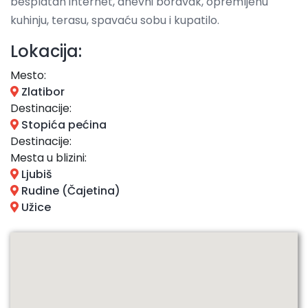
besplatan internet, dnevni boravak, opremljenu
kuhinju, terasu, spavaću sobu i kupatilo.
Lokacija:
Mesto:
Zlatibor
Destinacije:
Stopića pećina
Destinacije:
Mesta u blizini:
Ljubiš
Rudine (Čajetina)
Užice