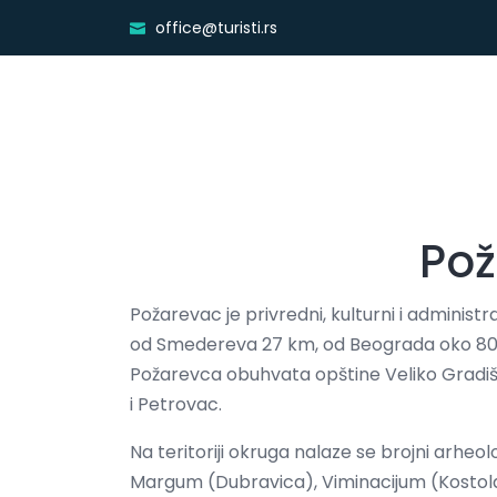
office@turisti.rs
Pož
Požarevac je privredni, kulturni i administ
od Smedereva 27 km, od Beograda oko 80 k
Požarevca obuhvata opštine Veliko Gradišt
i Petrovac.
Na teritoriji okruga nalaze se brojni arheološ
Margum (Dubravica), Viminacijum (Kostolac