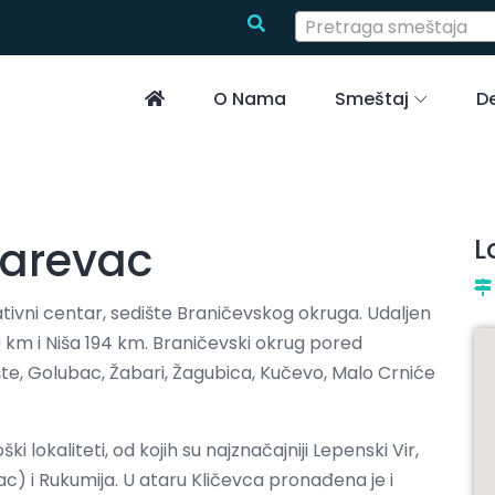
Pretraga smeštaja
O Nama
Smeštaj
De
arevac
L
rativni centar, sedište Braničevskog okruga. Udaljen
m i Niša 194 km. Braničevski okrug pored
e, Golubac, Žabari, Žagubica, Kučevo, Malo Crniće
ki lokaliteti, od kojih su najznačajniji Lepenski Vir,
) i Rukumija. U ataru Kličevca pronađena je i