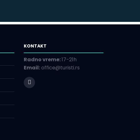
KONTAKT
Radno vreme:
17-21h
Email:
office@turisti.rs