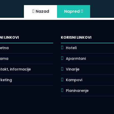
Nazad
Napred
NI LINKOVI
KORISNI LINKOVI
etna
Hoteli
nama
Aparmtani
takt, informacije
Vinarije
keting
Kampovi
Planinarenje