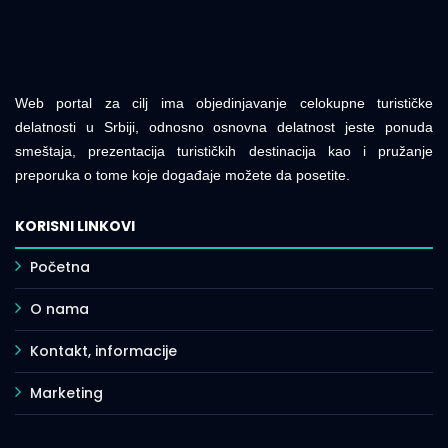
Web portal za cilj ima objedinjavanje celokupne turističke
delatnosti u Srbiji, odnosno osnovna delatnost jeste ponuda
smeštaja, prezentacija turističkih destinacija kao i pružanje
preporuka o tome koje događaje možete da posetite.
KORISNI LINKOVI
Početna
O nama
Kontakt, informacije
Marketing