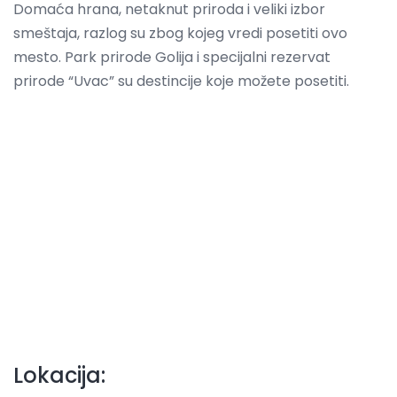
Domaća hrana, netaknut priroda i veliki izbor
smeštaja, razlog su zbog kojeg vredi posetiti ovo
mesto. Park prirode Golija i specijalni rezervat
prirode “Uvac” su destincije koje možete posetiti.
Lokacija: