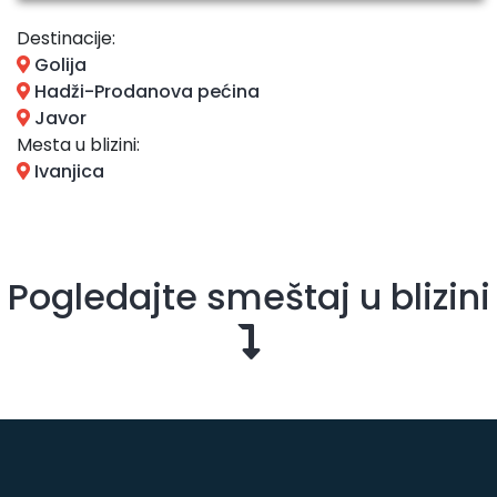
Destinacije:
Golija
Hadži-Prodanova pećina
Javor
Mesta u blizini:
Ivanjica
Pogledajte smeštaj u blizini