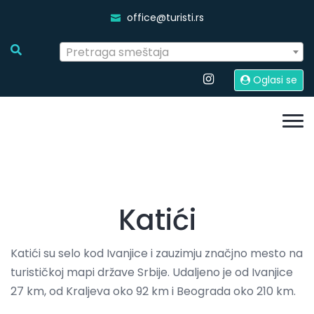
office@turisti.rs
Pretraga smeštaja
Oglasi se
Katići
Katići su selo kod Ivanjice i zauzimju značjno mesto na
turističkoj mapi države Srbije. Udaljeno je od Ivanjice
27 km, od Kraljeva oko 92 km i Beograda oko 210 km.