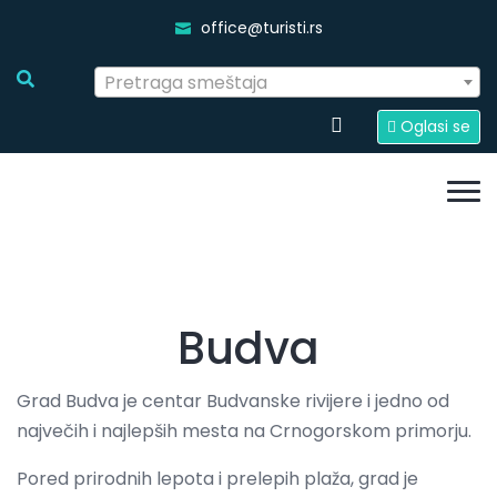
office@turisti.rs
Pretraga smeštaja
Oglasi se
Budva
Grad Budva je centar Budvanske rivijere i jedno od
največih i najlepših mesta na Crnogorskom primorju.
Pored prirodnih lepota i prelepih plaža, grad je