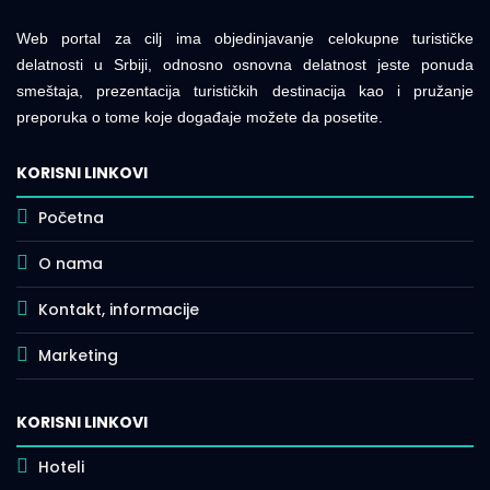
Web portal za cilj ima objedinjavanje celokupne turističke
delatnosti u Srbiji, odnosno osnovna delatnost jeste ponuda
smeštaja, prezentacija turističkih destinacija kao i pružanje
preporuka o tome koje događaje možete da posetite.
KORISNI LINKOVI
Početna
O nama
Kontakt, informacije
Marketing
KORISNI LINKOVI
Hoteli