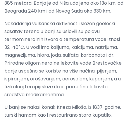
385 metara. Banja je od Niša udaljena oko 13o km, od
Beograda 240 km i od Novog Sada oko 330 km.
Nekadašnja vulkanska aktivnost i složen geološki
sasatav terena u banji su uslovili su pojavu
termomineralnih izvora a temperatura vode iznosi
32-40°C. U vodi ima kalijuma, kalcijuma, natrijuma,
magnezijuma, hlora, joda, sulfata, karbonata i dr.
Prirodne oligomineralne lekovite vode Brestovačke
banje uspešno se koriste na više načina: pijenjem,
ispiranjem, orošavanjem, aerosolom, kupanjem, a u
fizikalnoj terapiji služe i kao pomoćna lekovita
sredstva medikamentima.
U banji se nalazi konak Kneza Miloša, iz 1837. godine,
turski hamam kao i restaurirano staro kupatilo.