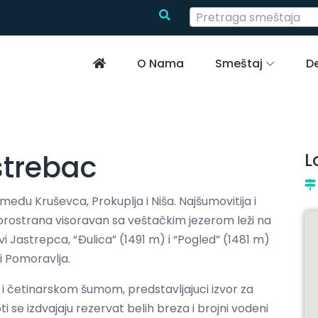
Pretraga smeštaja
O Nama
Smeštaj
De
strebac
L
među Kruševca, Prokuplja i Niša. Najšumovitija i
 prostrana visoravan sa veštačkim jezerom leži na
i Jastrepca, “Ðulica” (1491 m) i “Pogled” (1481 m)
i Pomoravlja.
 i četinarskom šumom, predstavljajuci izvor za
ti se izdvajaju rezervat belih breza i brojni vodeni