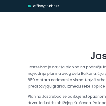
office@turisti.rs
Ja
Jastrebac je najviša planina na području iz
najvodnija planina ovog dela Balkana, čija
650 metara nadmorske visine. Najviši vrhov
predstavljaju granicu između reke Toplice 
Planina Jastrebac se odlikuje listopadnom
drvnu industriju obližnjeg Kruševca. Po lepo