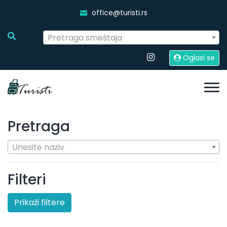
office@turisti.rs
Pretraga smeštaja
Oglasi se
Pretraga
Unesite naziv
Filteri
Prikaži filtere