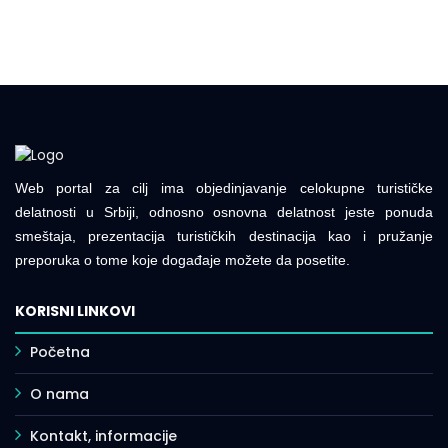
Web portal za cilj ima objedinjavanje celokupne turističke
delatnosti u Srbiji, odnosno osnovna delatnost jeste ponuda
smeštaja, prezentacija turističkih destinacija kao i pružanje
preporuka o tome koje događaje možete da posetite.
KORISNI LINKOVI
Početna
O nama
Kontakt, informacije