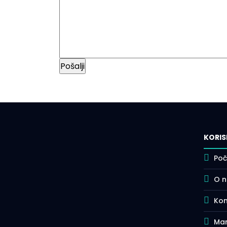
KORIS
Poč
O 
Kon
Mar