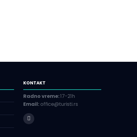
KONTAKT
Radno vreme:
17-21h
Email:
office@turisti.rs