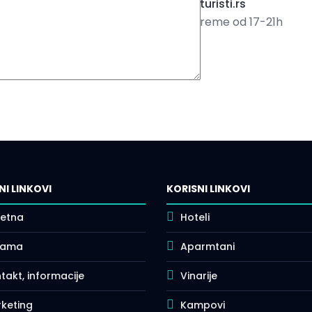
office@turisti.rs
Radno vreme od 17-21h
NI LINKOVI
KORISNI LINKOVI
etna
Hoteli
nama
Aparmtani
takt, informacije
Vinarije
keting
Kampovi