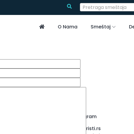
Pretraga smeštaja
O Nama
Smeštaj
De
Instagram
info@turisti.rs