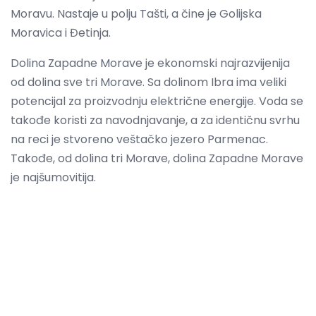
Moravu. Nastaje u polju Tašti, a čine je Golijska
Moravica i Đetinja.
Dolina Zapadne Morave je ekonomski najrazvijenija
od dolina sve tri Morave. Sa dolinom Ibra ima veliki
potencijal za proizvodnju električne energije. Voda se
takođe koristi za navodnjavanje, a za identičnu svrhu
na reci je stvoreno veštačko jezero Parmenac.
Takođe, od dolina tri Morave, dolina Zapadne Morave
je najšumovitija.