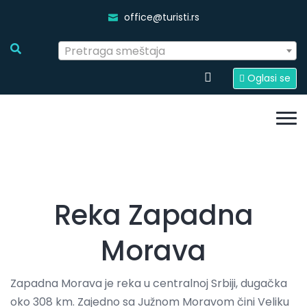
office@turisti.rs
Pretraga smeštaja
Oglasi se
Reka Zapadna
Morava
Zapadna Morava je reka u centralnoj Srbiji, dugačka
oko 308 km. Zajedno sa Južnom Moravom čini Veliku