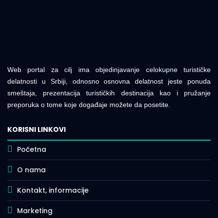
Web portal za cilj ima objedinjavanje celokupne turističke
delatnosti u Srbiji, odnosno osnovna delatnost jeste ponuda
smeštaja, prezentacija turističkih destinacija kao i pružanje
preporuka o tome koje događaje možete da posetite.
KORISNI LINKOVI
Početna
O nama
Kontakt, informacije
Marketing