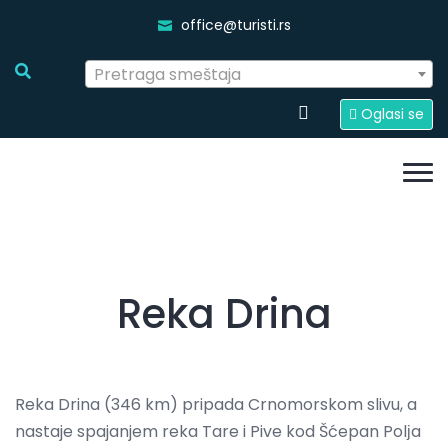
office@turisti.rs
Pretraga smeštaja
Oglasi se
Reka Drina
Reka Drina (346 km) pripada Crnomorskom slivu, a
nastaje spajanjem reka Tare i Pive kod Šćepan Polјa