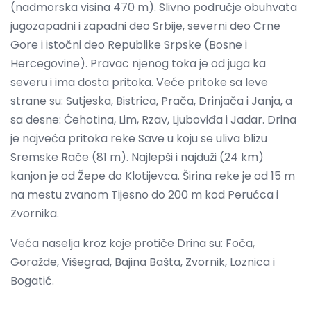
(nadmorska visina 470 m). Slivno područje obuhvata
jugozapadni i zapadni deo Srbije, severni deo Crne
Gore i istočni deo Republike Srpske (Bosne i
Hercegovine). Pravac njenog toka je od juga ka
severu i ima dosta pritoka. Veće pritoke sa leve
strane su: Sutjeska, Bistrica, Prača, Drinjača i Janja, a
sa desne: Ćehotina, Lim, Rzav, Ljuboviđa i Jadar. Drina
je najveća pritoka reke Save u koju se uliva blizu
Sremske Rače (81 m). Najlepši i najduži (24 km)
kanjon je od Žepe do Klotijevca. Širina reke je od 15 m
na mestu zvanom Tijesno do 200 m kod Perućca i
Zvornika.
Veća naselja kroz koje protiče Drina su: Foča,
Goražde, Višegrad, Bajina Bašta, Zvornik, Loznica i
Bogatić.