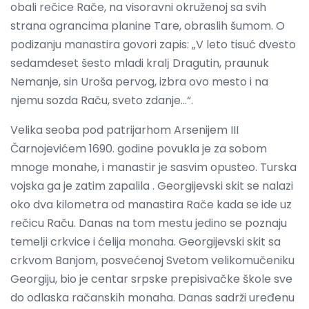
obali rečice Rače, na visoravni okruženoj sa svih
strana ograncima planine Tare, obraslih šumom. O
podizanju manastira govori zapis: „V leto tisuć dvesto
sedamdeset šesto mladi kralј Dragutin, praunuk
Nemanje, sin Uroša pervog, izbra ovo mesto i na
njemu sozda Raču, sveto zdanje…“.
Velika seoba pod patrijarhom Arsenijem III
Čarnojevićem 1690. godine povukla je za sobom
mnoge monahe, i manastir je sasvim opusteo. Turska
vojska ga je zatim zapalila . Georgijevski skit se nalazi
oko dva kilometra od manastira Rače kada se ide uz
rečicu Raču. Danas na tom mestu jedino se poznaju
temelјi crkvice i ćelija monaha. Georgijevski skit sa
crkvom Banjom, posvećenoj Svetom velikomučeniku
Georgiju, bio je centar srpske prepisivačke škole sve
do odlaska račanskih monaha. Danas sadrži uređenu