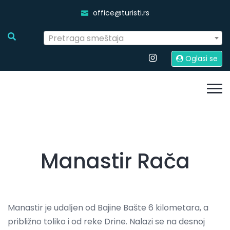
office@turisti.rs
Pretraga smeštaja
Oglasi se
Manastir Rača
Manastir je udalјen od Bajine Bašte 6 kilometara, a
približno toliko i od reke Drine. Nalazi se na desnoj