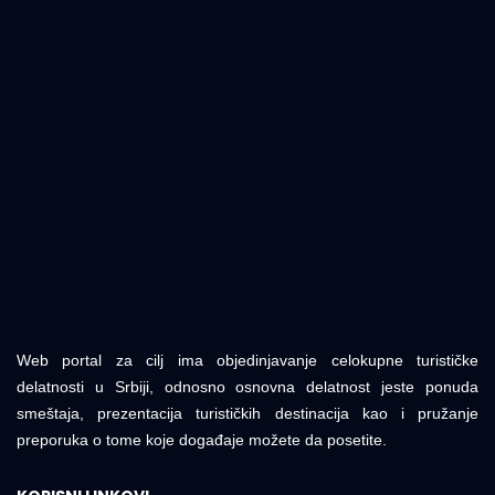
Web portal za cilj ima objedinjavanje celokupne turističke
delatnosti u Srbiji, odnosno osnovna delatnost jeste ponuda
smeštaja, prezentacija turističkih destinacija kao i pružanje
preporuka o tome koje događaje možete da posetite.