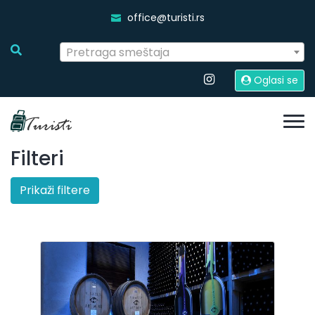
office@turisti.rs
Pretraga smeštaja
Oglasi se
Filteri
Prikaži filtere