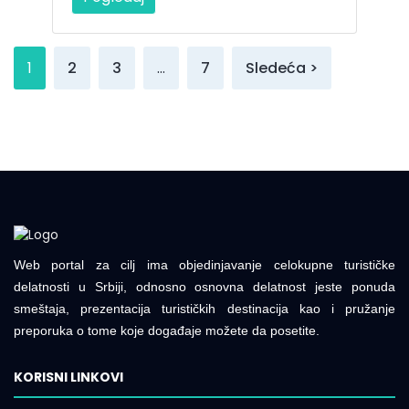
1
2
3
…
7
Sledeća >
Web portal za cilj ima objedinjavanje celokupne turističke
delatnosti u Srbiji, odnosno osnovna delatnost jeste ponuda
smeštaja, prezentacija turističkih destinacija kao i pružanje
preporuka o tome koje događaje možete da posetite.
KORISNI LINKOVI